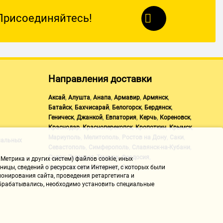
Присоединяйтесь!
Направления доставки
,
,
,
,
,
Аксай
Алушта
Анапа
Армавир
Армянск
,
,
,
,
Батайск
Бахчисарай
Белогорск
Бердянск
,
,
,
,
,
Геническ
Джанкой
Евпатория
Керчь
Кореновск
,
,
,
,
Краснодар
Красноперекопск
Кропоткин
Крымск
,
,
,
,
Мариуполь
Мелитополь
Ростов на Дону
Саки
нальных
,
,
,
Севастополь
Симферополь
Славянск-на-Кубани
,
,
,
,
Судак
Таганрог
Темрюк
Феодосия
Метрика и других систем) файлов cookie, иных
,
,
Черноморское
Щелкино
Ялта
ицы, сведений о ресурсах сети Интернет, с которых были
онирования сайта, проведения ретаргетинга и
 обрабатывались, необходимо установить специальные