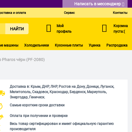
Написать в мессенджер
оставка и оплата
Сервис
Контакты
Мой
Корзина
НАЙТИ
профиль
пуста:(
ые машины
Холодильники
Кухонные плиты
Уценка
Распродажа
 Pharos чёрн (PF-2080)
Доставка в: Крым, ДНР, ЛНР, Ростов на Дону, Донецк, Луганск,
Мелитополь, Скадовск, Краснодар, Бердянск, Мариуполь,
Энергодар, Геническ.
Самые короткие сроки доставки
Оплата при получении и проверке
Весь товар сертифицирован и имеет официальную гарантию
производителя