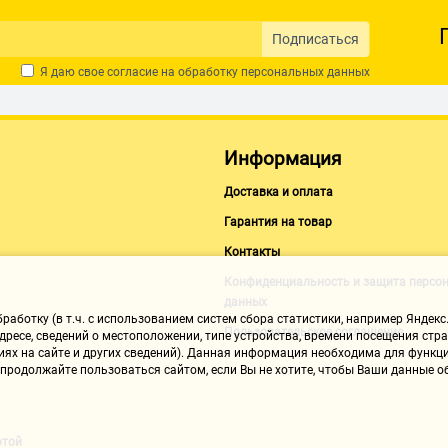
Подписаться
Я даю свое согласие на обработку
персональных данных
Информация
Доставка и оплата
Гарантия на товар
Контакты
Конфиденциальность и защита персо
данных
аботку (в т.ч. с использованием систем сбора статистики, например Яндекс.
Пользовательское соглашение
ресе, сведений о местоположении, типе устройства, времени посещения стран
иях на сайте и других сведений). Данная информация необходима для функци
, продолжайте пользоваться сайтом, если Вы не хотите, чтобы Ваши данные
ртой