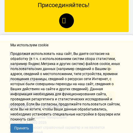
Присоединяйтесь!
Мы используем cookie
Контакты
Продолжая использовать наш cайт, Вы даете согласие на
обработку (в т.ч. с использованием систем сбора статистики,
например Яндекс.Метрика и других систем) файлов cookie, иных
Компания
пользовательских данных (например сведений о Вашем ip-
адресе, сведений о местоположении, типе устройства, времени
Информация
посещения страницы, сведений о ресурсах сети Интернет, с
которых были совершены переходы на наш сайт, сведения о
Ваших действиях на сайте и других сведений). Данная
Направления доставки
информация необходима для функционирования сайта,
проведения ретаргетинга и статистических исследований и
обзоров. Если Вы согласны, продолжайте пользоваться сайтом,
если Вы не хотите, чтобы Ваши данные обрабатывались,
необходимо установить специальные настройки в браузере или
Все права защищены "Микролайн"
покинуть сайт.
Copyright © 2002-2026
Информация носит справочный характер и не является
Принять
публичной офертой