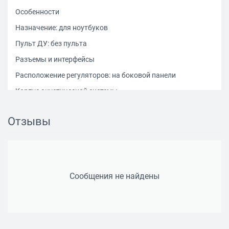
Особенности
Назначение: для ноутбуков
Пульт ДУ: без пульта
Разъемы и интерфейсы
Расположение регуляторов: на боковой панели
Корпус акустической системы
Материал корпуса колонок (фронт): MDF/пластик
Отзывы
Размер фронтальных колонок (ШхВхГ): 85 х 140 х 96 мм
Общий вес: 0.75 кг
Основной цвет: темное дерево
Сообщения не найдены