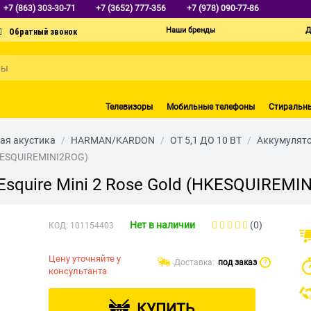
+7 (863) 303-30-71
+7 (3652) 777-356
+7 (978) 090-77-86
Наши бренды
Д
Телевизоры
Мобильные телефоны
Стиральн
ая акустика
/
HARMAN/KARDON
/
ОТ 5,1 ДО 10 ВТ
/
Аккумулят
HKESQUIREMINI2ROG)
squire Mini 2 Rose Gold (HKESQUIREMI
Нет в наличии
(0)
КОД:
101154403
Цену уточняйте у
Доставка:
под заказ
?
консультанта
КУПИТЬ