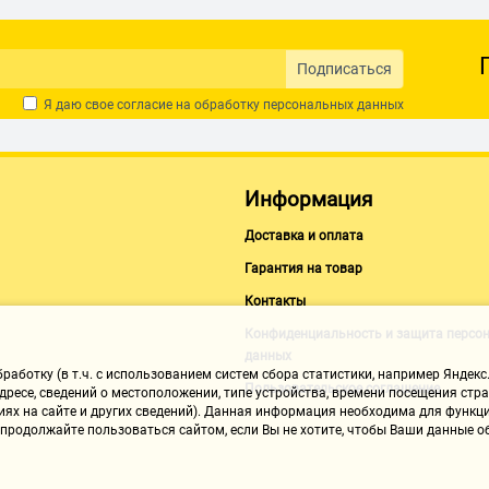
выключение; чехол для
Подписаться
Я даю свое согласие на обработку
персональных данных
Информация
Доставка и оплата
Гарантия на товар
Контакты
Конфиденциальность и защита персо
данных
аботку (в т.ч. с использованием систем сбора статистики, например Яндекс.
Пользовательское соглашение
ресе, сведений о местоположении, типе устройства, времени посещения стран
иях на сайте и других сведений). Данная информация необходима для функци
, продолжайте пользоваться сайтом, если Вы не хотите, чтобы Ваши данные