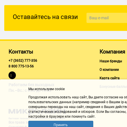
Вес: 0.25 кг (с элементами питания)
Дополнительная информация: функция шумоподавления; авто
Оставайтесь на связи
переноски в комплекте
Контакты
Компания
+7 (3652) 777-356
Наши бренды
8 800 775-13-56
О компании
Карта сайта
Работаем без выходных
Бонусные баллы
Мы используем cookie
Пн.–Вс.: с 9:00 до 18:00
Продолжая использовать наш cайт, Вы даете согласие на обр
пользовательских данных (например сведений о Вашем ip-ад
совершены переходы на наш сайт, сведения о Ваших действ
статистических исследований и обзоров. Если Вы согласны
настройки в браузере или покинуть сайт.
Все права защищены "Микролайн"
Принять