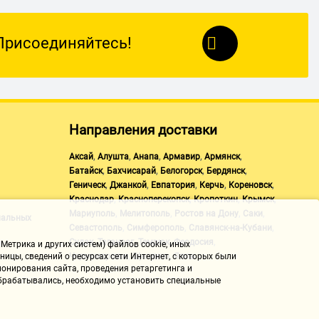
Присоединяйтесь!
Направления доставки
,
,
,
,
,
Аксай
Алушта
Анапа
Армавир
Армянск
,
,
,
,
Батайск
Бахчисарай
Белогорск
Бердянск
,
,
,
,
,
Геническ
Джанкой
Евпатория
Керчь
Кореновск
,
,
,
,
Краснодар
Красноперекопск
Кропоткин
Крымск
,
,
,
,
Мариуполь
Мелитополь
Ростов на Дону
Саки
нальных
,
,
,
Севастополь
Симферополь
Славянск-на-Кубани
,
,
,
,
Судак
Таганрог
Темрюк
Феодосия
Метрика и других систем) файлов cookie, иных
,
,
Черноморское
Щелкино
Ялта
ицы, сведений о ресурсах сети Интернет, с которых были
онирования сайта, проведения ретаргетинга и
 обрабатывались, необходимо установить специальные