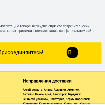
омплектацию товара, не ухудшающие его потребительских
еские характеристики и комплектацию на официальном сайте
Присоединяйтесь!
Направления доставки
,
,
,
,
,
Аксай
Алушта
Анапа
Армавир
Армянск
,
,
,
,
Батайск
Бахчисарай
Белогорск
Бердянск
,
,
,
,
,
Геническ
Джанкой
Евпатория
Керчь
Кореновск
,
,
,
,
Краснодар
Красноперекопск
Кропоткин
Крымск