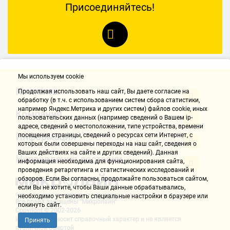
Присоединяйтесь!
Мы используем cookie
Контакты
Продолжая использовать наш cайт, Вы даете согласие на
обработку (в т.ч. с использованием систем сбора статистики,
например Яндекс.Метрика и других систем) файлов cookie, иных
Компания
пользовательских данных (например сведений о Вашем ip-
адресе, сведений о местоположении, типе устройства, времени
Информация
посещения страницы, сведений о ресурсах сети Интернет, с
которых были совершены переходы на наш сайт, сведения о
Ваших действиях на сайте и других сведений). Данная
Направления доставки
информация необходима для функционирования сайта,
проведения ретаргетинга и статистических исследований и
обзоров. Если Вы согласны, продолжайте пользоваться сайтом,
если Вы не хотите, чтобы Ваши данные обрабатывались,
необходимо установить специальные настройки в браузере или
Все права защищены "Микролайн"
покинуть сайт.
Copyright © 2002-2026
Информация носит справочный характер и не является
Принять
публичной офертой