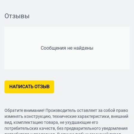
Островная клавиатура
Отзывы
да
Количество клавиш
104
Габариты
Сообщения не найдены
Длина кабеля
1.5 м
НАПИСАТЬ ОТЗЫВ
Обратите внимание! Производитель оставляет за собой право
изменять конструкцию, технические характеристики, внешний
вид, комплектацию товара, не ухудшающие его
потребительских качеств, без предварительного уведомления