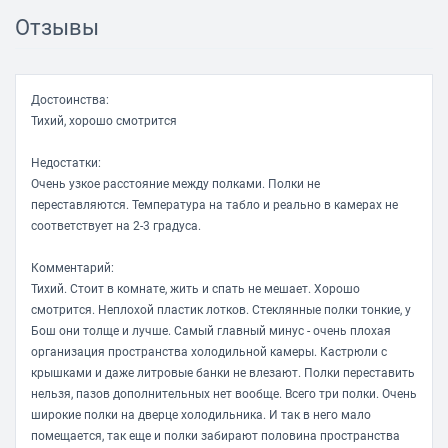
Верхнее LED освещение
Отзывы
Ящик для овощей и фруктов
Отделение для молочных продуктов
Контейнер для яиц
Достоинства:
Морозильное отделение:
Тихий, хорошо смотрится
Система No Frost (Frost Free, Ноу Фрост)
Время сохранения холода при отключении
электроэнергии: 18 ч
Недостатки:
Мощность замораживания: 13 кг/сутки
Очень узкое расстояние между полками. Полки не
Функция Суперзаморозки
переставляются. Температура на табло и реально в камерах не
3 выдвижных ящика
соответствует на 2-3 градуса.
Лоток для льда
Комментарий:
Дополнительная информация:
Тихий. Стоит в комнате, жить и спать не мешает. Хорошо
Внутренний дисплей (регулирование температуры в
смотрится. Неплохой пластик лотков. Стеклянные полки тонкие, у
холодильной и морозильной камерах)
Бош они толще и лучше. Самый главный минус - очень плохая
Технология All-around Cooling
Сигнал открытой дверцы
организация пространства холодильной камеры. Кастрюли с
Утопленные ручки
крышками и даже литровые банки не влезают. Полки переставить
Циклопентановая теплоизоляция
нельзя, пазов дополнительных нет вообще. Всего три полки. Очень
Перенавешиваемые дверцы
широкие полки на дверце холодильника. И так в него мало
Цифровой инверторный компрессор
помещается, так еще и полки забирают половина пространства