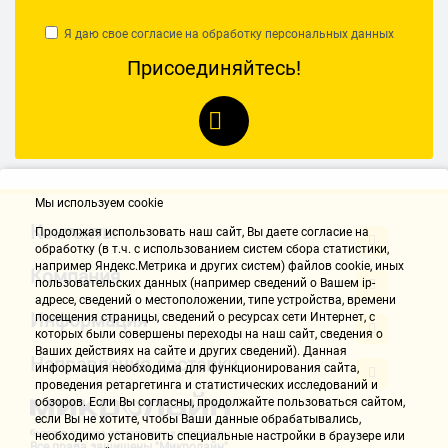
компрессор с шумом разгонял фрион. Но это только при первом
запуске. Дальше только тишина. Я очень довольна.
Я даю свое согласие на обработку
персональных данных
Присоединяйтесь!
Волкова Ирина
08.10.2018, 13:27
Достоинства:
1. Инверторный компрессор с гарантией производителя 10 лет
Мы используем cookie
2. Очень вместительный: полезный объем морозильной камеры
98л., холодильной - 213л.
Контакты
Продолжая использовать наш cайт, Вы даете согласие на
3. Привлекательный дизайн
обработку (в т.ч. с использованием систем сбора статистики,
например Яндекс.Метрика и других систем) файлов cookie, иных
4. Недорогой
Компания
пользовательских данных (например сведений о Вашем ip-
5. Энергетическая эффективность: класс А+
адресе, сведений о местоположении, типе устройства, времени
6. Можно поставить в угол и двери будут полностью открываться,
Информация
посещения страницы, сведений о ресурсах сети Интернет, с
а ящики можно полностью выдвигать.
которых были совершены переходы на наш сайт, сведения о
Ваших действиях на сайте и других сведений). Данная
Направления доставки
информация необходима для функционирования сайта,
Недостатки:
проведения ретаргетинга и статистических исследований и
1. Наличие высокочастотного звука.
обзоров. Если Вы согласны, продолжайте пользоваться сайтом,
При обращении в сервисный центр, менеджер предположил, что
если Вы не хотите, чтобы Ваши данные обрабатывались,
это нормальная работа вентилятора. УЖАСНО! Я не могу уже
необходимо установить специальные настройки в браузере или
Все права защищены "Микролайн"