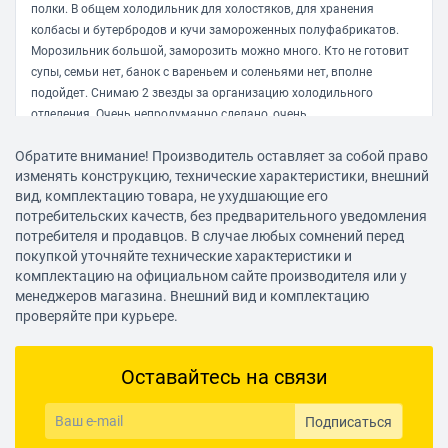
Уровень шума: 40 дБ
полки. В общем холодильник для холостяков, для хранения
колбасы и бутербродов и кучи замороженных полуфабрикатов.
Морозильник большой, заморозить можно много. Кто не готовит
супы, семьи нет, банок с вареньем и соленьями нет, вполне
подойдет. Снимаю 2 звезды за организацию холодильного
отделения. Очень непродуманно сделано, очень.
Обратите внимание! Производитель оставляет за собой право
Приходько Юлия
изменять конструкцию, технические характеристики, внешний
10.11.2018, 22:54
вид, комплектацию товара, не ухудшающие его
потребительских качеств, без предварительного уведомления
потребителя и продавцов. В случае любых сомнений перед
Достоинства:
покупкой уточняйте технические характеристики и
Очень тихий. Я бы сказала беззвучный!
комплектацию на официальном сайте производителя или у
менеджеров магазина. Внешний вид и комплектацию
Недостатки:
проверяйте при курьере.
Хотела бы яркого цвета)
Оставайтесь на связи
Комментарий:
Искала тихую модель для квартиры-студии, потому что сплю я с
холодильником в одной комнате) Не прогадала (спасибо отзывам
Подписаться
на яндекс!). Когда только включила очень испугалась —