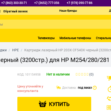
+7 (863) 303-30-71
+7 (3652) 777-356
+7 (978) 090-77-86
Наши бренды
Д
Телевизоры
Мобильные телефоны
Стиральн
иджи
/
HPE
/
Картридж лазерный HP 203X CF540X черный (3200ст
ерный (3200стр.) для HP M254/280/281
Нет в наличии
(0)
КОД:
101154958
Цену уточняйте у
Доставка:
под заказ
?
консультанта
КУПИТЬ