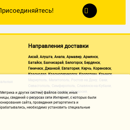
Присоединяйтесь!
Направления доставки
,
,
,
,
,
Аксай
Алушта
Анапа
Армавир
Армянск
,
,
,
,
Батайск
Бахчисарай
Белогорск
Бердянск
,
,
,
,
,
Геническ
Джанкой
Евпатория
Керчь
Кореновск
,
,
,
,
Краснодар
Красноперекопск
Кропоткин
Крымск
,
,
,
,
Мариуполь
Мелитополь
Ростов на Дону
Саки
нальных
,
,
,
Севастополь
Симферополь
Славянск-на-Кубани
,
,
,
,
Судак
Таганрог
Темрюк
Феодосия
Метрика и других систем) файлов cookie, иных
,
,
Черноморское
Щелкино
Ялта
ицы, сведений о ресурсах сети Интернет, с которых были
онирования сайта, проведения ретаргетинга и
 обрабатывались, необходимо установить специальные