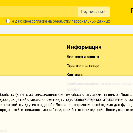
Подписаться
Я даю свое согласие на обработку
персональных данных
Информация
Доставка и оплата
Гарантия на товар
Контакты
Конфиденциальность и защита персо
данных
аботку (в т.ч. с использованием систем сбора статистики, например Яндекс.
Пользовательское соглашение
ресе, сведений о местоположении, типе устройства, времени посещения стран
иях на сайте и других сведений). Данная информация необходима для функци
, продолжайте пользоваться сайтом, если Вы не хотите, чтобы Ваши данные
ртой