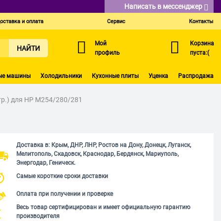
Написать в мессенджер
оставка и оплата
Сервис
Контакты
Мой
Корзина
НАЙТИ
профиль
пуста:(
ые машины
Холодильники
Кухонные плиты
Уценка
Распродажа
р.) для HP M254/280/281
Доставка в: Крым, ДНР, ЛНР, Ростов на Дону, Донецк, Луганск,
Мелитополь, Скадовск, Краснодар, Бердянск, Мариуполь,
Энергодар, Геническ.
Самые короткие сроки доставки
Оплата при получении и проверке
Весь товар сертифицирован и имеет официальную гарантию
производителя