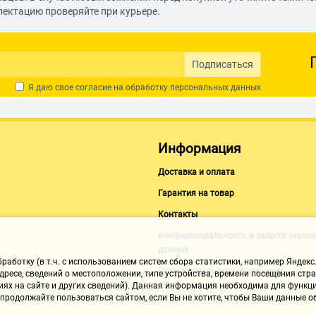
лектацию проверяйте при курьере.
Подписаться
Я даю свое согласие на обработку
персональных данных
Информация
Доставка и оплата
Гарантия на товар
Контакты
Конфиденциальность и защита персо
данных
аботку (в т.ч. с использованием систем сбора статистики, например Яндекс.
Пользовательское соглашение
ресе, сведений о местоположении, типе устройства, времени посещения стран
иях на сайте и других сведений). Данная информация необходима для функци
, продолжайте пользоваться сайтом, если Вы не хотите, чтобы Ваши данные