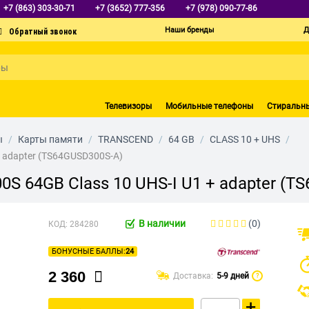
+7 (863) 303-30-71
+7 (3652) 777-356
+7 (978) 090-77-86
Наши бренды
Д
Телевизоры
Мобильные телефоны
Стиральн
ы
/
Карты памяти
/
TRANSCEND
/
64 GB
/
CLASS 10 + UHS
/
+ adapter (TS64GUSD300S-A)
0S 64GB Class 10 UHS-I U1 + adapter (T
В наличии
(0)
КОД:
284280
БОНУСНЫЕ БАЛЛЫ:
24
2 360
Доставка:
5-9 дней
?
+