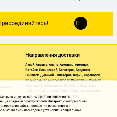
Присоединяйтесь!
Направления доставки
,
,
,
,
,
Аксай
Алушта
Анапа
Армавир
Армянск
,
,
,
,
Батайск
Бахчисарай
Белогорск
Бердянск
,
,
,
,
,
Геническ
Джанкой
Евпатория
Керчь
Кореновск
,
,
,
,
Краснодар
Красноперекопск
Кропоткин
Крымск
,
,
,
,
Мариуполь
Мелитополь
Ростов на Дону
Саки
нальных
,
,
,
Севастополь
Симферополь
Славянск-на-Кубани
,
,
,
,
Судак
Таганрог
Темрюк
Феодосия
Метрика и других систем) файлов cookie, иных
,
,
Черноморское
Щелкино
Ялта
ицы, сведений о ресурсах сети Интернет, с которых были
онирования сайта, проведения ретаргетинга и
 обрабатывались, необходимо установить специальные