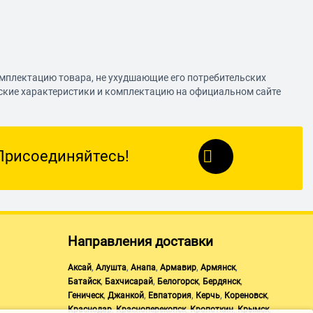
омплектацию товара, не ухудшающие его потребительских
еские характеристики и комплектацию на официальном сайте
Присоединяйтесь!
Направления доставки
,
,
,
,
,
Аксай
Алушта
Анапа
Армавир
Армянск
,
,
,
,
Батайск
Бахчисарай
Белогорск
Бердянск
,
,
,
,
,
Геническ
Джанкой
Евпатория
Керчь
Кореновск
,
,
,
,
Краснодар
Красноперекопск
Кропоткин
Крымск