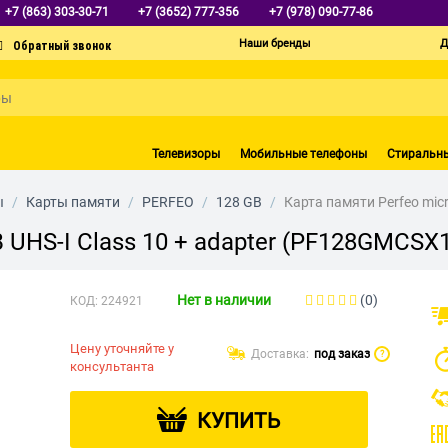
+7 (863) 303-30-71
+7 (3652) 777-356
+7 (978) 090-77-86
Наши бренды
Д
Телевизоры
Мобильные телефоны
Стиральн
ы
/
Карты памяти
/
PERFEO
/
128 GB
/
Карта памяти Perfeo mic
 UHS-I Class 10 + adapter (PF128GMCSX
Нет в наличии
(0)
КОД:
224921
Цену уточняйте у
Доставка:
под заказ
?
консультанта
КУПИТЬ