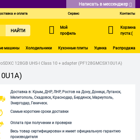
Написать в мессенджер
оставка и оплата
Сервис
Контакты
Мой
Корзина
НАЙТИ
профиль
пуста:(
ые машины
Холодильники
Кухонные плиты
Уценка
Распродажа
roSDXC 128GB UHS-I Class 10 + adapter (PF128GMCSX10U1A)
10U1A)
Доставка в: Крым, ДНР, ЛНР, Ростов на Дону, Донецк, Луганск,
Мелитополь, Скадовск, Краснодар, Бердянск, Мариуполь,
Энергодар, Геническ.
Самые короткие сроки доставки
Оплата при получении и проверке
Весь товар сертифицирован и имеет официальную гарантию
производителя