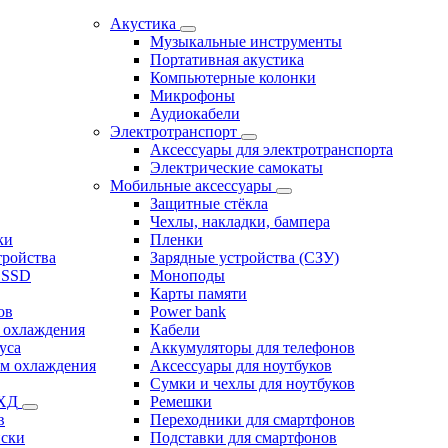
Акустика
Музыкальные инструменты
Портативная акустика
Компьютерные колонки
Микрофоны
Аудиокабели
Электротранспорт
Аксессуары для электротранспорта
Электрические самокаты
Мобильные аксессуары
Защитные стёкла
Чехлы, накладки, бампера
ки
Пленки
тройства
Зарядные устройства (СЗУ)
 SSD
Моноподы
Карты памяти
ов
Power bank
 охлаждения
Кабели
уса
Аккумуляторы для телефонов
ем охлаждения
Аксессуары для ноутбуков
Сумки и чехлы для ноутбуков
СХД
Ремешки
в
Переходники для смартфонов
иски
Подставки для смартфонов