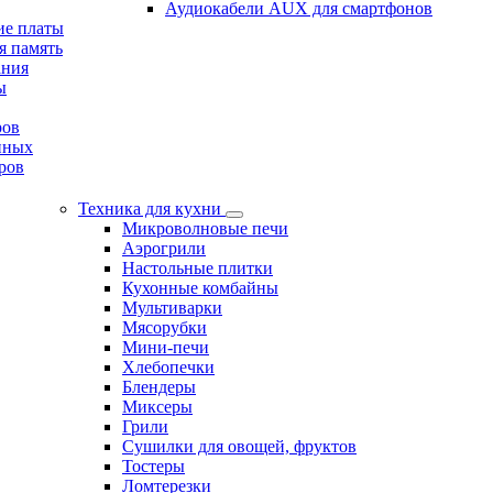
Аудиокабели AUX для смартфонов
ие платы
я память
ания
ы
ров
нных
ров
Техника для кухни
Микроволновые печи
Аэрогрили
Настольные плитки
Кухонные комбайны
Мультиварки
Мясорубки
Мини-печи
Хлебопечки
Блендеры
Миксеры
Грили
Сушилки для овощей, фруктов
Тостеры
Ломтерезки