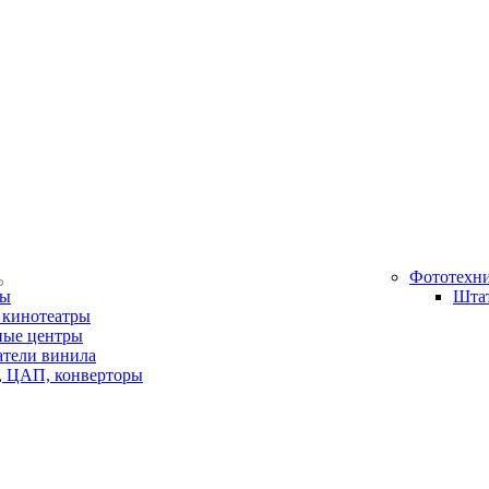
Фототехн
ры
Шта
кинотеатры
ные центры
тели винила
, ЦАП, конверторы