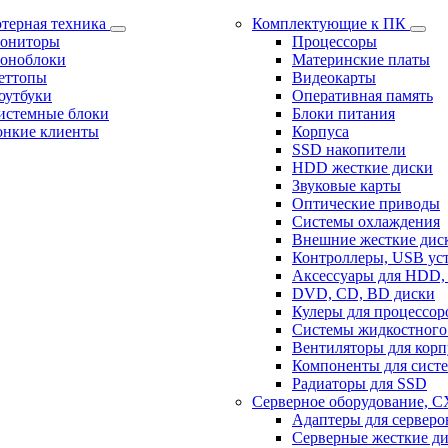
терная техника
Комплектующие к ПК
ониторы
Процессоры
оноблоки
Материнские платы
еттопы
Видеокарты
оутбуки
Оперативная память
истемные блоки
Блоки питания
онкие клиенты
Корпуса
SSD накопители
HDD жесткие диски
Звуковые карты
Оптические приводы
Системы охлаждения
Внешние жесткие дис
Контроллеры, USB ус
Аксессуары для HDD,
DVD, CD, BD диски
Кулеры для процессор
Системы жидкостного
Вентиляторы для корп
Компоненты для сист
Радиаторы для SSD
Серверное оборудование, 
Адаптеры для серверо
Серверные жесткие д