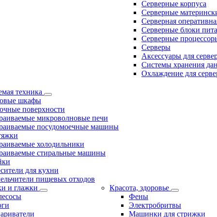
Серверные корпуса
Серверные материнск
Серверная оперативна
Серверные блоки пит
Серверные процессор
Серверы
Аксессуары для серве
Системы хранения да
Охлаждение для серве
емая техника
овые шкафы
очные поверхности
раиваемые микроволновые печи
раиваемые посудомоечные машины
тяжки
раиваемые холодильники
раиваемые стиральные машины
йки
сители для кухни
ельчители пищевых отходов
ки и глажки
Красота, здоровье
есосы
Фены
юги
Электробритвы
ариватели
Машинки для стрижки