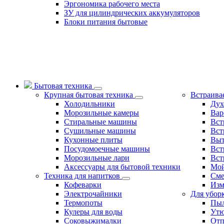
Эргономика рабочего места
ЗУ для цилиндрических аккумуляторов
Блоки питания бытовые
Бытовая техника
Крупная бытовая техника
Встраива
Холодильники
Дух
Морозильные камеры
Вар
Стиральные машины
Вст
Сушильные машины
Вст
Кухонные плиты
Вы
Посудомоечные машины
Вст
Морозильные лари
Вст
Аксессуары для бытовой техники
Мо
Техника для напитков
Сме
Кофеварки
Изм
Электрочайники
Для убор
Термопоты
Пыл
Кулеры для воды
Ут
Соковыжималки
Отп