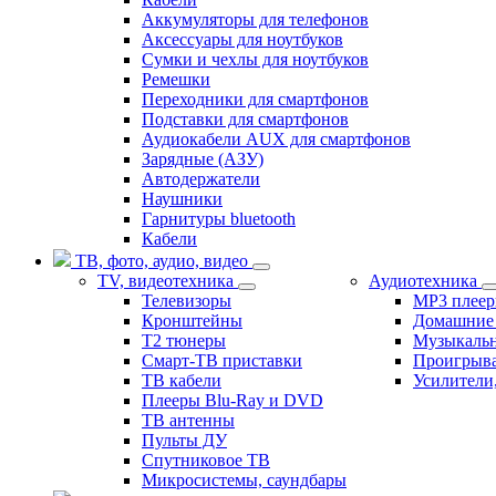
Аккумуляторы для телефонов
Аксессуары для ноутбуков
Сумки и чехлы для ноутбуков
Ремешки
Переходники для смартфонов
Подставки для смартфонов
Аудиокабели AUX для смартфонов
Зарядные (АЗУ)
Автодержатели
Наушники
Гарнитуры bluetooth
Кабели
ТВ, фото, аудио, видео
TV, видеотехника
Аудиотехника
Телевизоры
MP3 плее
Кронштейны
Домашние 
T2 тюнеры
Музыкаль
Смарт-ТВ приставки
Проигрыва
ТВ кабели
Усилители
Плееры Blu-Ray и DVD
ТВ антенны
Пульты ДУ
Спутниковое ТВ
Микросистемы, саундбары