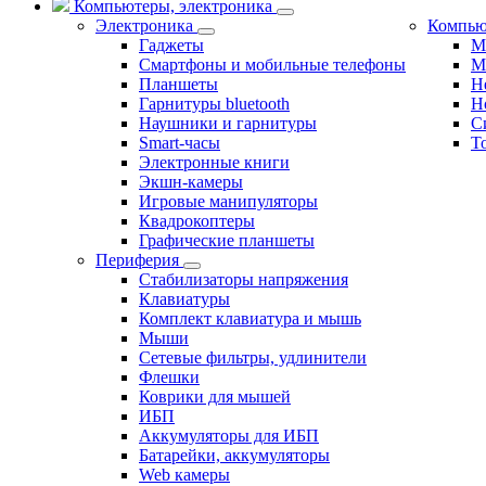
Компьютеры, электроника
Электроника
Компью
Гаджеты
М
Смартфоны и мобильные телефоны
М
Планшеты
Н
Гарнитуры bluetooth
Н
Наушники и гарнитуры
С
Smart-часы
Т
Электронные книги
Экшн-камеры
Игровые манипуляторы
Квадрокоптеры
Графические планшеты
Периферия
Стабилизаторы напряжения
Клавиатуры
Комплект клавиатура и мышь
Мыши
Сетевые фильтры, удлинители
Флешки
Коврики для мышей
ИБП
Аккумуляторы для ИБП
Батарейки, аккумуляторы
Web камеры