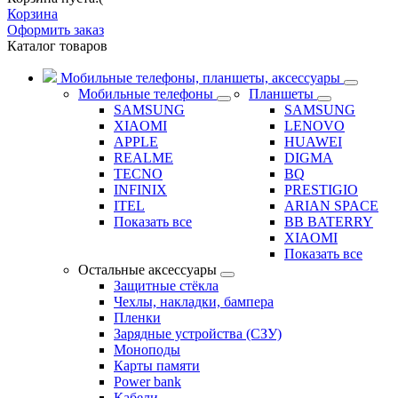
Корзина
Оформить заказ
Каталог товаров
Мобильные телефоны, планшеты, аксессуары
Мобильные телефоны
Планшеты
SAMSUNG
SAMSUNG
XIAOMI
LENOVO
APPLE
HUAWEI
REALME
DIGMA
TECNO
BQ
INFINIX
PRESTIGIO
ITEL
ARIAN SPACE
Показать все
BB BATERRY
XIAOMI
Показать все
Остальные аксессуары
Защитные стёкла
Чехлы, накладки, бампера
Пленки
Зарядные устройства (СЗУ)
Моноподы
Карты памяти
Power bank
Кабели