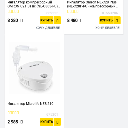
Ингалятор компрессорный
Ингалятор Omron NE-C28 Plus
OMRON С21 Basic (NE-C803-RU)
(NE-C28P-RU) компрессорный
белый
стационарный белый
669225
101553286
3 280
8 480
КУПИТЬ
КУПИТЬ
ХОЧУ ДЕШЕВЛЕ!
ХОЧУ ДЕШЕВЛЕ!
Ингалятор Microlife NEB-210
675201
2 985
КУПИТЬ