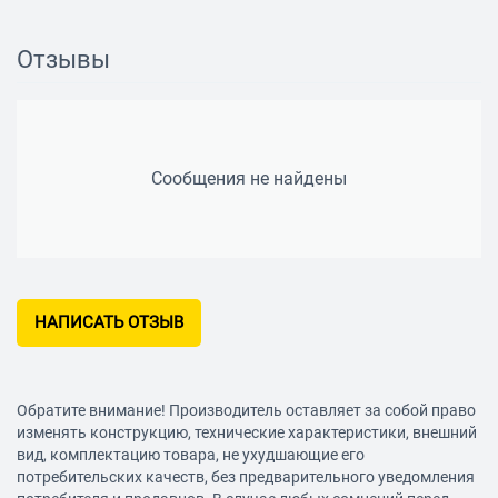
1
Количество полок в холодильном отделении
Отзывы
5
Количество ящиков в холодильном отделении
2
Сообщения не найдены
Габариты (ШxГxВ)
60x60.7x130 см
Холод
Размораживание холодильной камеры
НАПИСАТЬ ОТЗЫВ
капельная система
Объем
Общий объем
Обратите внимание! Производитель оставляет за собой право
250 л
изменять конструкцию, технические характеристики, внешний
вид, комплектацию товара, не ухудшающие его
Другие функции и особенности
потребительских качеств, без предварительного уведомления
Материал полок