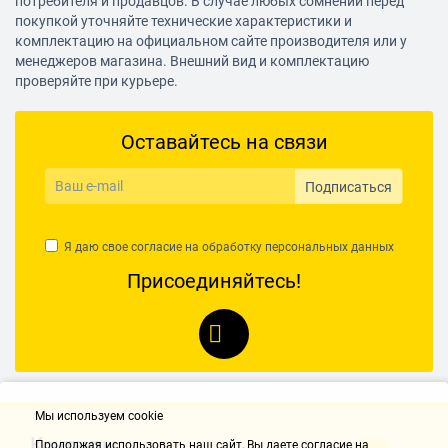
потребителя и продавцов. В случае любых сомнений перед
покупкой уточняйте технические характеристики и
металл
комплектацию на официальном сайте производителя или у
менеджеров магазина. Внешний вид и комплектацию
Возможность перевешивания двери
проверяйте при курьере.
есть
Уровень шума
Оставайтесь на связи
до 40 дБ
Климатический класс
Подписаться
N
Вес
Я даю свое согласие на обработку
персональных данных
Присоединяйтесь!
47 кг
Мы используем cookie
Контакты
Продолжая использовать наш cайт, Вы даете согласие на