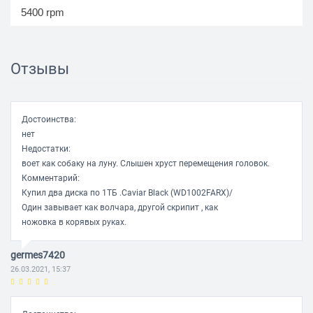
5400 rpm
Интерфейс
Отзывы
Подключение
SATA 6Gbit/s
Внешняя скорость передачи данных
Достоинства:
600 Мб/с
нет
Недостатки:
Поддержка NCQ
воет как собаку на луну. Слышен хруст перемещения головок.
есть
Комментарий:
Купил два диска по 1ТБ .Caviar Black (WD1002FARX)/
Один завывает как волчара, другой скрипит , как
Механика/Надежность
ножовка в корявых руках.
Ударостойкость при работе
germes7420
65 G
26.03.2021, 15:37
Ударостойкость при хранении
250 G