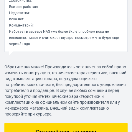
Уровень шума простоя
Достоинства:
Все еще работает
23 дБ
Недостатки:
Уровень шума работы
пока нет
24 дБ
Комментарий:
Работает в сервере NAS уже более 3х лет, проблем пока не
Время наработки на отказ
выявлено. пишет и считывает шустро. посмотрим что будет еще
1000000 ч
через 3 года
Максимальная рабочая температура
Вадим Шалимов
65 °C
26.03.2021, 15:37
Обратите внимание! Производитель оставляет за собой право
изменять конструкцию, технические характеристики, внешний
Дополнительно
вид, комплектацию товара, не ухудшающие его
Достоинства:
потребительских качеств, без предварительного уведомления
Потребляемая мощность
Гарантийный срок отработал без проблем в домашнем NAS.
потребителя и продавцов. В случае любых сомнений перед
4.40 Вт
Недостатки:
покупкой уточняйте технические характеристики и
~4 года и 13 000 часов работы и бэдблоки, да так, что NAS
Размеры (ШхВхД)
комплектацию на официальном сайте производителя или у
нормально не дает работать, просит заменить. Утилита WD Data
менеджеров магазина. Внешний вид и комплектацию
101.6x26.1x147 мм
проверяйте при курьере.
Lifeguard Diagnostics при полной проверке тоже сообщает о
Вес
бэдблоках и test failed.
600 г