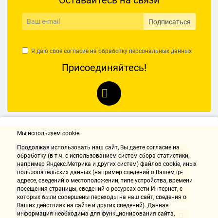
Оставайтесь на связи
Имя не указано
Дополнительная информация
26.03.2021, 15:37
для работы в системах NAS для дома и
Подписаться
небольшого офиса с 1-8 дисковыми отсеками, а
также для ПК с RAID-массивами; температура
Достоинства:
(°C) хранения в нерабочем состоянии от -40 до 70;
Я даю свое согласие на обработку
персональных данных
Тихий, ошибок ни одной не было, довольно быстрая запись (сата 3
cкорость передачи внутри накопителя 147 МБ/с
всё-таки)
Присоединяйтесь!
нету треска
Недостатки:
нет
Комментарий:
Брал за 2500 в районе июня 2014, очень хороших жестак под
игровой комп для хранения данных в дополнение к
Мы используем cookie
твердотельнику
Контакты
Продолжая использовать наш cайт, Вы даете согласие на
обработку (в т.ч. с использованием систем сбора статистики,
2019 год, полёт нормальный при постоянном использовании
например Яндекс.Метрика и других систем) файлов cookie, иных
Компания
пользовательских данных (например сведений о Вашем ip-
nik
адресе, сведений о местоположении, типе устройства, времени
Информация
посещения страницы, сведений о ресурсах сети Интернет, с
26.03.2021, 15:37
которых были совершены переходы на наш сайт, сведения о
Ваших действиях на сайте и других сведений). Данная
Направления доставки
информация необходима для функционирования сайта,