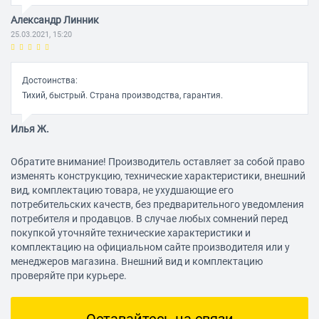
Уровень шума работы
Александр Линник
25.03.2021, 15:20
22 дБ
Дополнительно
Достоинства:
Тихий, быстрый. Страна производства, гарантия.
Потребляемая мощность
1.40 Вт
Илья Ж.
Размеры (ШхВхД)
25.03.2021, 15:20
69.85x7x100.2 мм
Обратите внимание! Производитель оставляет за собой право
изменять конструкцию, технические характеристики, внешний
Вес
вид, комплектацию товара, не ухудшающие его
Достоинства:
90 г
потребительских качеств, без предварительного уведомления
Скорость доставки
потребителя и продавцов. В случае любых сомнений перед
Комментарий:
покупкой уточняйте технические характеристики и
Диск работает.
комплектацию на официальном сайте производителя или у
менеджеров магазина. Внешний вид и комплектацию
Максим Дорошенко
проверяйте при курьере.
25.03.2021, 15:20