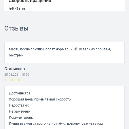
Скорость вращения
5400 rpm
Интерфейс
Отзывы
Подключение
SATA 6Gbit/s
Месяц после покупки -полëт нормальный. Встал без проблем,
Внешняя скорость передачи данных
быстрый.
600 Мб/с
Станислав
Временные характеристики
25.03.2021, 15:20
Среднее время задержки (Latency)
5.5 мс
Достоинства:
Хорошая цена, приемлемая скорость
Недостатки:
Механика/Надежность
Не замечено
Комментарий:
Уровень шума простоя
Купил взамен старого на ноутбук , доволен результатом
17 дБ