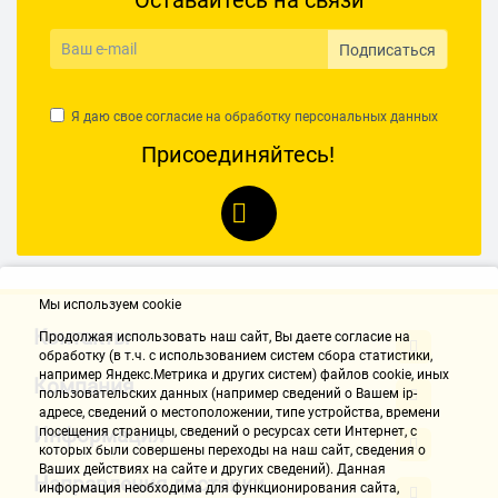
Оставайтесь на связи
Достоинства:
~2 месяца в эксплуатации в довольно капризном старом ноуте,
Подписаться
работает ровно.
Недостатки:
Я даю свое согласие на обработку
персональных данных
Не выявлено.
Присоединяйтесь!
Комментарий:
Обычный жесткач за свои деньги - все заявленные функции и
параметры присутствуют.
Комаров Александр
24.11.2018, 10:16
Мы используем cookie
Контакты
Продолжая использовать наш cайт, Вы даете согласие на
обработку (в т.ч. с использованием систем сбора статистики,
Достоинства:
например Яндекс.Метрика и других систем) файлов cookie, иных
Компания
пользовательских данных (например сведений о Вашем ip-
Известный брэнд, низкая цена.
адресе, сведений о местоположении, типе устройства, времени
Информация
посещения страницы, сведений о ресурсах сети Интернет, с
Недостатки:
которых были совершены переходы на наш сайт, сведения о
качество "блинов" ужасное!
Ваших действиях на сайте и других сведений). Данная
Направления доставки
информация необходима для функционирования сайта,