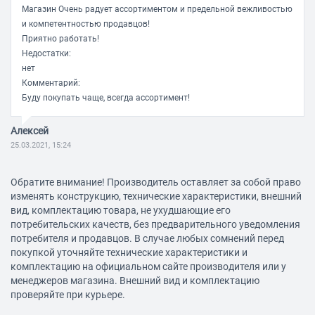
Магазин Очень радует ассортиментом и предельной вежливостью
и компетентностью продавцов!
Приятно работать!
Недостатки:
нет
Комментарий:
Буду покупать чаще, всегда ассортимент!
Алексей
25.03.2021, 15:24
Обратите внимание! Производитель оставляет за собой право
Достоинства:
изменять конструкцию, технические характеристики, внешний
обычный винт
вид, комплектацию товара, не ухудшающие его
Недостатки:
потребительских качеств, без предварительного уведомления
временами тарахтит
потребителя и продавцов. В случае любых сомнений перед
покупкой уточняйте технические характеристики и
комплектацию на официальном сайте производителя или у
Имя не указано
менеджеров магазина. Внешний вид и комплектацию
25.03.2021, 15:24
проверяйте при курьере.