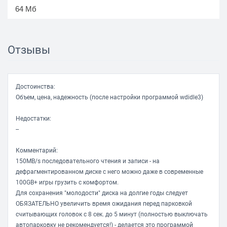
64 Мб
Скорость вращения
5400 rpm
Отзывы
Интерфейс
Подключение
Достоинства:
SATA 6Gbit/s
Объем, цена, надежность (после настройки программой wdidle3)
Внешняя скорость передачи данных
Недостатки:
600 Мб/с
--
Комментарий:
Механика/Надежность
150MB/s последовательного чтения и записи - на
Ударостойкость при работе
дефрагментированном диске с него можно даже в современные
100GB+ игры грузить с комфортом.
30 G
Для сохранения "молодости" диска на долгие годы следует
Ударостойкость при хранении
ОБЯЗАТЕЛЬНО увеличить время ожидания перед парковкой
250 G
считывающих головок с 8 сек. до 5 минут (полностью выключать
автопарковку не рекомендуется!) - делается это программой