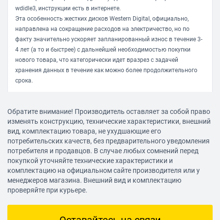
Уровень шума простоя
wdidle3, инструкции есть в интернете.
23 дБ
Эта особенность жестких дисков Western Digital, официально,
Уровень шума работы
направлена на сокращение расходов на электричество, но по
факту значительно ускоряет запланированный износ в течение 3-
27 дБ
4 лет (а то и быстрее) с дальнейшей необходимостью покупки
нового товара, что категорически идет вразрез с задачей
Дополнительно
хранения данных в течение как можно более продолжительного
срока.
Потребляемая мощность
4.10 Вт
Покупайте только в зарекомендовавших себя магазинах и
Обратите внимание! Производитель оставляет за собой право
проверяйте товар на наличие механических повреждений во
Размеры (ШхВхД)
изменять конструкцию, технические характеристики, внешний
избежание преждевременного появления плохих секторов.
101.6x26.1x147 мм
вид, комплектацию товара, не ухудшающие его
потребительских качеств, без предварительного уведомления
Вес
matrixdll
потребителя и продавцов. В случае любых сомнений перед
21.08.2018, 15:44
600 г
покупкой уточняйте технические характеристики и
комплектацию на официальном сайте производителя или у
менеджеров магазина. Внешний вид и комплектацию
Достоинства:
проверяйте при курьере.
Фирма Western Digital говорит сама за себя;
Качество и надежность;
Гарантия;