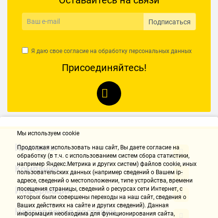
Оставайтесь на связи
2Тб;
Подписаться
Недостатки:
Не выявил, поставил и забыл=)
Я даю свое согласие на обработку
персональных данных
Комментарий:
Присоединяйтесь!
Покупал для хранения данных - для коллекции фильмов.
Отличный жесткий диск и точка, всем советую к покупке!
Марков Александр
18.08.2018, 17:53
Мы используем cookie
Достоинства:
Контакты
Продолжая использовать наш cайт, Вы даете согласие на
- Низкий уровень шума
обработку (в т.ч. с использованием систем сбора статистики,
например Яндекс.Метрика и других систем) файлов cookie, иных
- По скорости. Когда был новым, выдавал вполне неплохие для
Компания
пользовательских данных (например сведений о Вашем ip-
этого диска показатели
адресе, сведений о местоположении, типе устройства, времени
Информация
посещения страницы, сведений о ресурсах сети Интернет, с
Недостатки:
которых были совершены переходы на наш сайт, сведения о
- Недолгий срок службы.
Ваших действиях на сайте и других сведений). Данная
Направления доставки
информация необходима для функционирования сайта,