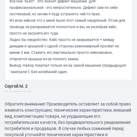
все они "бьют". Это значит дефект машинки. Для
профессиональной - это непростительно. Дефект сам по себе
пустяковый, но зачем я буду устранять чей-то брак.
Из всех кейсов что у меня были этот самый неудобный. Отсек для
провода не раскрывается полностью и вы, не разобрав кейс,
просто не засунете его туда.
Ладно бы неудобство. Кейс просто не закрывается + между
днищем и крышкой с одной стороны равномерный просвет не
менее 3 мм. Ставить его вертикально просто невозможно,
откроется крышка из-за плохого замка.
Вывод: Набор покупал только из-за самой машинки (предыдущую
"заиграли"). Без колебаний сдаю.
Сергей М. 2
26.11.2020, 11:12
Обратите внимание! Производитель оставляет за собой право
изменять конструкцию, технические характеристики, внешний
Достоинства:
вид, комплектацию товара, не ухудшающие его
Отличный аппарат, надежный и удобный. Не понимаю соседний
потребительских качеств, без предварительного уведомления
отзыв. У меня нет никакого биения, возможно вам брак попался.
потребителя и продавцов. В случае любых сомнений перед
Провод нормально умещается в кейсе, просто делать это надо
покупкой уточняйте технические характеристики и