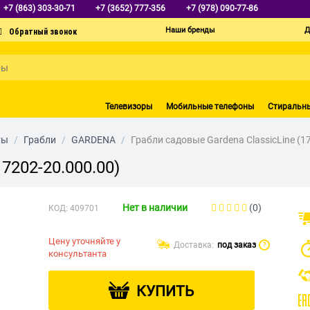
+7 (863) 303-30-71
+7 (3652) 777-356
+7 (978) 090-77-86
Наши бренды
Д
Телевизоры
Мобильные телефоны
Стиральн
ты
/
Грабли
/
GARDENA
/
Грабли садовые Gardena ClassicLine (1
7202-20.000.00)
Нет в наличии
(0)
КОД:
409701
Цену уточняйте у
Доставка:
под заказ
?
консультанта
КУПИТЬ