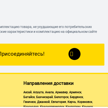
омплектацию товара, не ухудшающие его потребительских
еские характеристики и комплектацию на официальном сайте
Присоединяйтесь!
Направления доставки
,
,
,
,
,
Аксай
Алушта
Анапа
Армавир
Армянск
,
,
,
,
Батайск
Бахчисарай
Белогорск
Бердянск
,
,
,
,
,
Геническ
Джанкой
Евпатория
Керчь
Кореновск
,
,
,
,
Краснодар
Красноперекопск
Кропоткин
Крымск