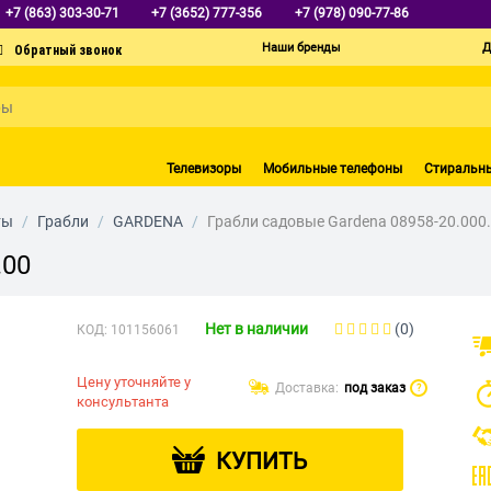
+7 (863) 303-30-71
+7 (3652) 777-356
+7 (978) 090-77-86
Наши бренды
Д
Телевизоры
Мобильные телефоны
Стиральн
ты
/
Грабли
/
GARDENA
/
Грабли садовые Gardena 08958-20.000
.00
Нет в наличии
(0)
КОД:
101156061
Цену уточняйте у
Доставка:
под заказ
?
консультанта
КУПИТЬ