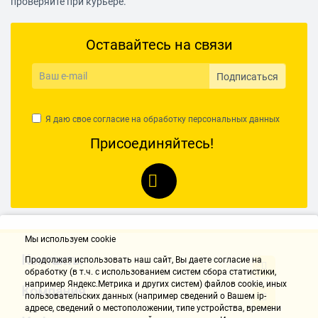
проверяйте при курьере.
Варочная панель
Оставайтесь на связи
Рабочая поверхность
Подписаться
эмаль
Количество конфорок
Я даю свое согласие на обработку
персональных данных
Присоединяйтесь!
газовых: 4, быстрого разогрева: 1
Газ-контроль конфорок
нет
Защитное отключение
Мы используем cookie
Контакты
Продолжая использовать наш cайт, Вы даете согласие на
нет
обработку (в т.ч. с использованием систем сбора статистики,
например Яндекс.Метрика и других систем) файлов cookie, иных
Компания
Блокировка панели управления
пользовательских данных (например сведений о Вашем ip-
адресе, сведений о местоположении, типе устройства, времени