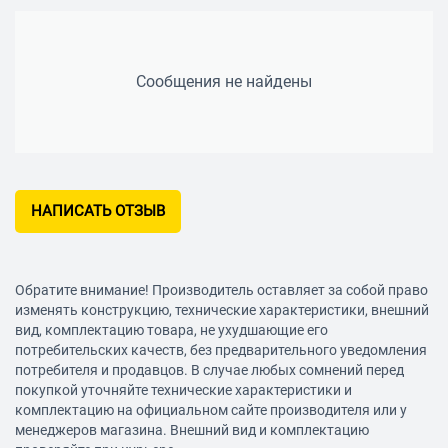
58 л
Дверца
Сообщения не найдены
откидная
Конвекция
нет
НАПИСАТЬ ОТЗЫВ
Количество стекол дверцы духовки
два
Обратите внимание! Производитель оставляет за собой право
Очистка
изменять конструкцию, технические характеристики, внешний
вид, комплектацию товара, не ухудшающие его
традиционная
потребительских качеств, без предварительного уведомления
потребителя и продавцов. В случае любых сомнений перед
Особенности духовки
покупкой уточняйте технические характеристики и
комплектацию на официальном сайте производителя или у
менеджеров магазина. Внешний вид и комплектацию
подсветка