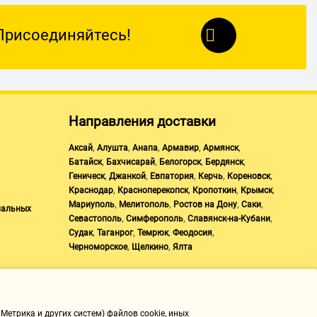
Присоединяйтесь!
Направления доставки
,
,
,
,
,
Аксай
Алушта
Анапа
Армавир
Армянск
,
,
,
,
Батайск
Бахчисарай
Белогорск
Бердянск
,
,
,
,
,
Геническ
Джанкой
Евпатория
Керчь
Кореновск
,
,
,
,
Краснодар
Красноперекопск
Кропоткин
Крымск
,
,
,
,
Мариуполь
Мелитополь
Ростов на Дону
Саки
нальных
,
,
,
Севастополь
Симферополь
Славянск-на-Кубани
,
,
,
,
Судак
Таганрог
Темрюк
Феодосия
,
,
Черноморское
Щелкино
Ялта
Метрика и других систем) файлов cookie, иных