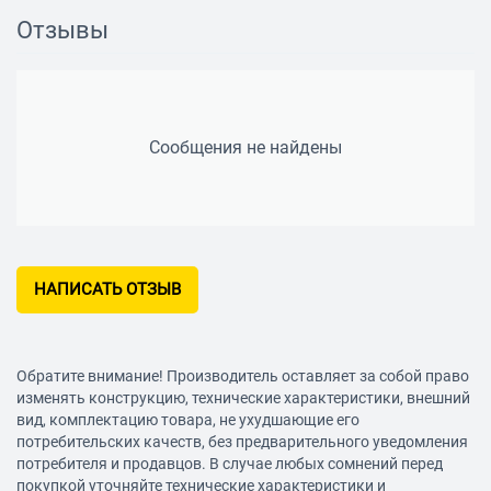
Подключение пылесоса
есть
Отзывы
Уровень шума
95 дБ
Вес
3.4 кг
Комплектация
всасывающий переходник
(2 600 499 077), рожковый
Сообщения не найдены
ключ (1 609 203 V40),
копировальная втулка (2
609 200 138), пазовая
фреза (Ø 8 мм) (2 608 628
381), параллельный упор (1
609 203 M85), цанговые
патроны (3 шт.),
НАПИСАТЬ ОТЗЫВ
центрирующий стержень (2
609 200 310)
Обратите внимание! Производитель оставляет за собой право
изменять конструкцию, технические характеристики, внешний
вид, комплектацию товара, не ухудшающие его
потребительских качеств, без предварительного уведомления
потребителя и продавцов. В случае любых сомнений перед
покупкой уточняйте технические характеристики и