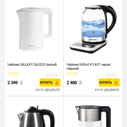
Чайник GALAXY GL0323 белый
Чайник Kitfort КТ-657 нерж/
черный
432123
309570
2 349
2 480
КУПИТЬ
КУПИТЬ
ХОЧУ ДЕШЕВЛЕ!
ХОЧУ ДЕШЕВЛЕ!