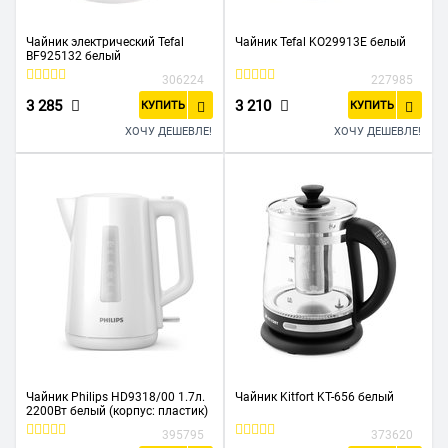
Чайник электрический Tefal
Чайник Tefal KO29913E белый
BF925132 белый
306224
227985
3 285
3 210
КУПИТЬ
КУПИТЬ
ХОЧУ ДЕШЕВЛЕ!
ХОЧУ ДЕШЕВЛЕ!
Чайник Philips HD9318/00 1.7л.
Чайник Kitfort KT-656 белый
2200Вт белый (корпус: пластик)
395795
373620