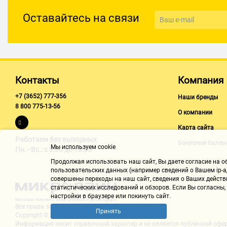
EN5
Оставайтесь на связи
Регулировка скорости закрывания
да
Расстояние между креплениями
135 мм
Контакты
Компания
+7 (3652) 777-356
Наши бренды
8 800 775-13-56
О компании
Карта сайта
Работаем без выходных
Бонусные баллы
Мы используем cookie
Пн.–Вс.: с 9:00 до 18:00
Продолжая использовать наш cайт, Вы даете согласие на обр
пользовательских данных (например сведений о Вашем ip-ад
совершены переходы на наш сайт, сведения о Ваших действ
статистических исследований и обзоров. Если Вы согласны
настройки в браузере или покинуть сайт.
Все права защищены "Микролайн"
Принять
Copyright © 2002-2026
Информация носит справочный характер и не является
публичной офе