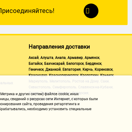
Присоединяйтесь!
Направления доставки
,
,
,
,
,
Аксай
Алушта
Анапа
Армавир
Армянск
,
,
,
,
Батайск
Бахчисарай
Белогорск
Бердянск
,
,
,
,
,
Геническ
Джанкой
Евпатория
Керчь
Кореновск
,
,
,
,
Краснодар
Красноперекопск
Кропоткин
Крымск
,
,
,
,
Мариуполь
Мелитополь
Ростов на Дону
Саки
нальных
,
,
,
Севастополь
Симферополь
Славянск-на-Кубани
,
,
,
,
Судак
Таганрог
Темрюк
Феодосия
Метрика и других систем) файлов cookie, иных
,
,
Черноморское
Щелкино
Ялта
ицы, сведений о ресурсах сети Интернет, с которых были
онирования сайта, проведения ретаргетинга и
 обрабатывались, необходимо установить специальные