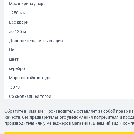
Max ширина двери
1250 мм
Вес двери
до 125 кг
Дополнительная фиксация
Нет
Цвет
серебро
Морозостойкость до
-30 °С
Со скользящей тягой
нет
Обратите внимание! Производитель оставляет за собой право из
Противопожарный
качеств, без предварительного уведомления потребителя и прод
производителя или у менеджеров магазина. Внешний вид и комп
да
Класс