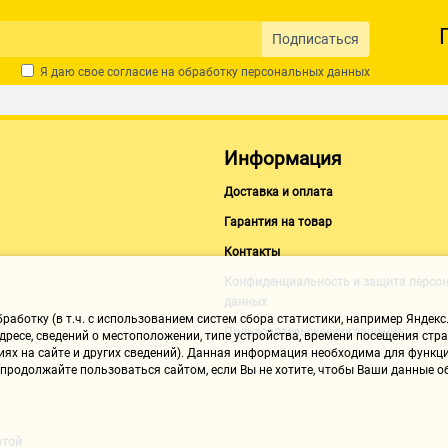
Подписаться
Я даю свое согласие на обработку
персональных данных
Информация
Доставка и оплата
Гарантия на товар
Контакты
Конфиденциальность и защита персо
данных
аботку (в т.ч. с использованием систем сбора статистики, например Яндекс.
Пользовательское соглашение
ресе, сведений о местоположении, типе устройства, времени посещения стран
иях на сайте и других сведений). Данная информация необходима для функци
, продолжайте пользоваться сайтом, если Вы не хотите, чтобы Ваши данные
ртой