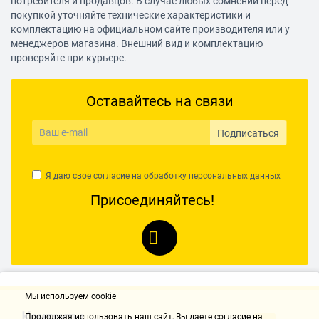
потребителя и продавцов. В случае любых сомнений перед
покупкой уточняйте технические характеристики и
Время работы
комплектацию на официальном сайте производителя или у
менеджеров магазина. Внешний вид и комплектацию
5 ч
проверяйте при курьере.
Автоматическое выключение
Оставайтесь на связи
есть
Подписаться
Подсветка
есть
Я даю свое согласие на обработку
персональных данных
Присоединяйтесь!
Звуковая индикация
есть
Батарейки (аккумулятор) в комплекте
есть
Мы используем cookie
Контакты
Продолжая использовать наш cайт, Вы даете согласие на