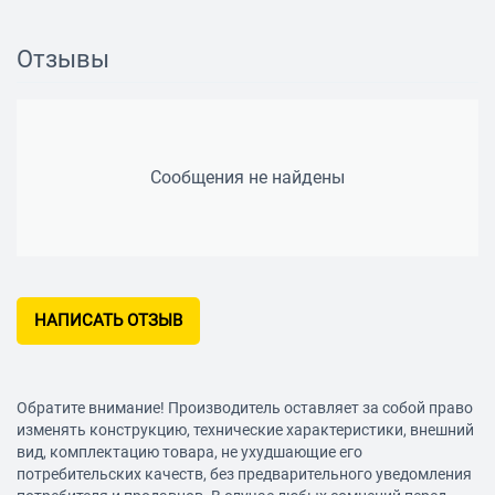
Обнаружение деревянных конструкций
есть
Отзывы
Глубина обнаружения деревянных конструкций
38 мм
Сообщения не найдены
Прочие характеристики
Дисплей
есть
НАПИСАТЬ ОТЗЫВ
Цветовая индикация
есть
Обратите внимание! Производитель оставляет за собой право
изменять конструкцию, технические характеристики, внешний
Класс защиты
вид, комплектацию товара, не ухудшающие его
потребительских качеств, без предварительного уведомления
IP54