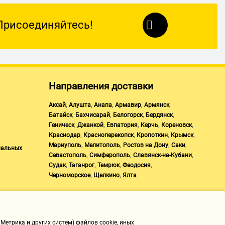
Присоединяйтесь!
Направления доставки
,
,
,
,
,
Аксай
Алушта
Анапа
Армавир
Армянск
,
,
,
,
Батайск
Бахчисарай
Белогорск
Бердянск
,
,
,
,
,
Геническ
Джанкой
Евпатория
Керчь
Кореновск
,
,
,
,
Краснодар
Красноперекопск
Кропоткин
Крымск
,
,
,
,
Мариуполь
Мелитополь
Ростов на Дону
Саки
нальных
,
,
,
Севастополь
Симферополь
Славянск-на-Кубани
,
,
,
,
Судак
Таганрог
Темрюк
Феодосия
,
,
Черноморское
Щелкино
Ялта
Метрика и других систем) файлов cookie, иных