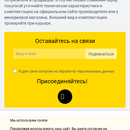
потребителя и продавцов. В случае любых сомнений перед
Ток по линии +5 В Standby
2.5 A
покупкой уточняйте технические характеристики и
комплектацию на официальном сайте производителя или у
Дополнительная информация
менеджеров магазина. Внешний вид и комплектацию
проверяйте при курьере.
Сертификат 80 PLUS
Bronze
Оставайтесь на связи
Отстегивающиеся кабели
есть
Защита от перенапряжения
есть
Подписаться
Защита от перегрузки
есть
Я даю свое согласие на обработку
персональных данных
Защита от короткого
есть
Присоединяйтесь!
замыкания
Размеры (ВxШxГ)
87x150x155 мм
Мы используем cookie
Контакты
Продолжая использовать наш cайт, Вы даете согласие на