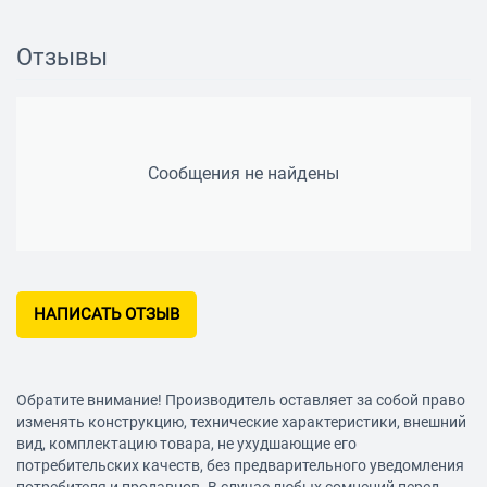
Количество разъемов 15-pin
6
SATA
Отзывы
Количество разъемов 4-pin
4
IDE
Количество разъемов 4-pin
2
Floppy
Сообщения не найдены
Сила тока
Ток по линии +3.3 В
22 A
НАПИСАТЬ ОТЗЫВ
Ток по линии +5 В
22 A
Ток по линии +12 В 1
26 A
Обратите внимание! Производитель оставляет за собой право
Ток по линии +12 В 2
26 A
изменять конструкцию, технические характеристики, внешний
вид, комплектацию товара, не ухудшающие его
Ток по линии -12 В
0.3 A
потребительских качеств, без предварительного уведомления