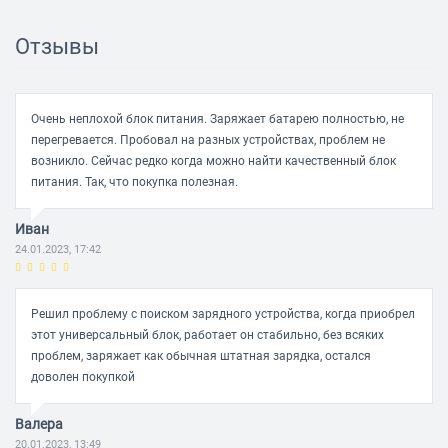
Количество сменных штекеров 11
Отзывы
Подходит для ACER Да
Подходит для ASUS Да
Подходит для DELL Да
Очень неплохой блок питания. Заряжает батарею полностью, не
перегревается. Пробовал на разных устройствах, проблем не
Подходит для FUJITSU Да
возникло. Сейчас редко когда можно найти качественный блок
Подходит для HP Да
питания. Так, что покупка полезная.
Подходит для LENOVO Да
Иван
Подходит для SAMSUNG Да
24.01.2023, 17:42
Подходит для SONY Да
Подходит для TOSHIBA Да
Решил проблему с поиском зарядного устройства, когда приобрел
Особенности Flat pin
этот универсальный блок, работает он стабильно, без всяких
проблем, заряжает как обычная штатная зарядка, остался
Цвет Черный
доволен покупкой
Тип переключателя выходного напряжения Ручной
Валера
20.01.2023, 13:49