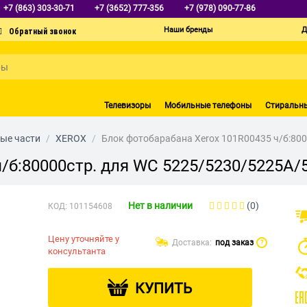
+7 (863) 303-30-71
+7 (3652) 777-356
+7 (978) 090-77-86
Наши бренды
Д
Телевизоры
Мобильные телефоны
Стиральн
ые части
/
XEROX
/
Блок фотобарабана Xerox 101R00435 ч/б:800
/б:80000стр. для WC 5225/5230/5225A/
Нет в наличии
(0)
КОД:
101154608
Цену уточняйте у
Доставка:
под заказ
?
консультанта
КУПИТЬ