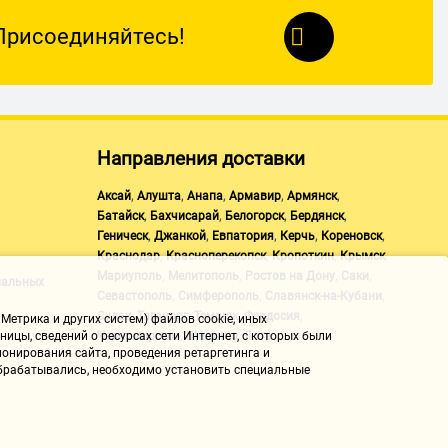
Присоединяйтесь!
Направления доставки
,
,
,
,
,
Аксай
Алушта
Анапа
Армавир
Армянск
,
,
,
,
Батайск
Бахчисарай
Белогорск
Бердянск
,
,
,
,
,
Геническ
Джанкой
Евпатория
Керчь
Кореновск
,
,
,
,
Краснодар
Красноперекопск
Кропоткин
Крымск
,
,
,
,
Мариуполь
Мелитополь
Ростов на Дону
Саки
нальных
,
,
,
Севастополь
Симферополь
Славянск-на-Кубани
,
,
,
,
Судак
Таганрог
Темрюк
Феодосия
Метрика и других систем) файлов cookie, иных
,
,
Черноморское
Щелкино
Ялта
ицы, сведений о ресурсах сети Интернет, с которых были
онирования сайта, проведения ретаргетинга и
 обрабатывались, необходимо установить специальные