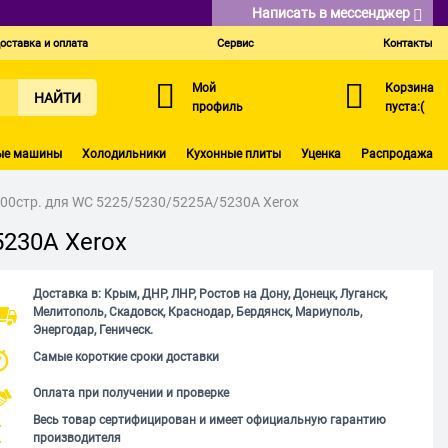
Написать в мессенджер
оставка и оплата
Сервис
Контакты
Мой
Корзина
НАЙТИ
профиль
пуста:(
ые машины
Холодильники
Кухонные плиты
Уценка
Распродажа
00стр. для WC 5225/5230/5225A/5230A Xerox
5230A Xerox
Доставка в: Крым, ДНР, ЛНР, Ростов на Дону, Донецк, Луганск,
Мелитополь, Скадовск, Краснодар, Бердянск, Мариуполь,
Энергодар, Геническ.
Самые короткие сроки доставки
Оплата при получении и проверке
Весь товар сертифицирован и имеет официальную гарантию
производителя