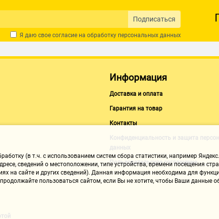
Подписаться
Я даю свое согласие на обработку
персональных данных
Информация
Доставка и оплата
Гарантия на товар
Контакты
Конфиденциальность и защита персо
данных
аботку (в т.ч. с использованием систем сбора статистики, например Яндекс.
Пользовательское соглашение
ресе, сведений о местоположении, типе устройства, времени посещения стран
иях на сайте и других сведений). Данная информация необходима для функци
, продолжайте пользоваться сайтом, если Вы не хотите, чтобы Ваши данные
ртой