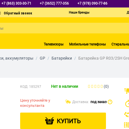
+7 (863) 303-30-71
+7 (3652) 777-356
+7 (978) 090-77-86
Наши бренды
Д
Телевизоры
Мобильные телефоны
Стиральн
ки, аккумуляторы
/
GP
/
Батарейки
/
Батарейка GP R03/2SH Gre
Нет в наличии
(0)
КОД:
185297
Цену уточняйте у
Доставка:
под заказ
?
консультанта
КУПИТЬ