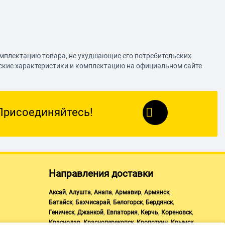
омплектацию товара, не ухудшающие его потребительских
еские характеристики и комплектацию на официальном сайте
Присоединяйтесь!
Направления доставки
,
,
,
,
,
Аксай
Алушта
Анапа
Армавир
Армянск
,
,
,
,
Батайск
Бахчисарай
Белогорск
Бердянск
,
,
,
,
,
Геническ
Джанкой
Евпатория
Керчь
Кореновск
,
,
,
,
Краснодар
Красноперекопск
Кропоткин
Крымск