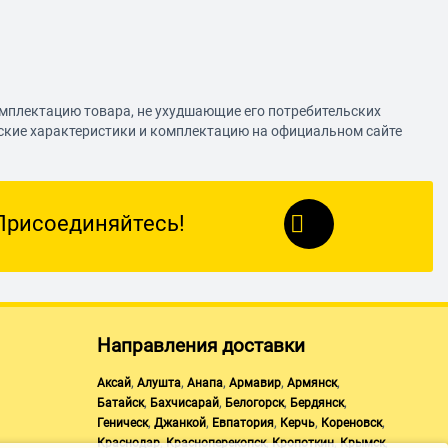
омплектацию товара, не ухудшающие его потребительских
еские характеристики и комплектацию на официальном сайте
Присоединяйтесь!
Направления доставки
,
,
,
,
,
Аксай
Алушта
Анапа
Армавир
Армянск
,
,
,
,
Батайск
Бахчисарай
Белогорск
Бердянск
,
,
,
,
,
Геническ
Джанкой
Евпатория
Керчь
Кореновск
,
,
,
,
Краснодар
Красноперекопск
Кропоткин
Крымск