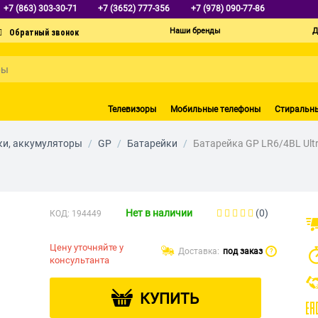
+7 (863) 303-30-71
+7 (3652) 777-356
+7 (978) 090-77-86
Наши бренды
Д
Телевизоры
Мобильные телефоны
Стиральн
ки, аккумуляторы
/
GP
/
Батарейки
/
Батарейка GP LR6/4BL Ult
Нет в наличии
(0)
КОД:
194449
Цену уточняйте у
Доставка:
под заказ
?
консультанта
КУПИТЬ