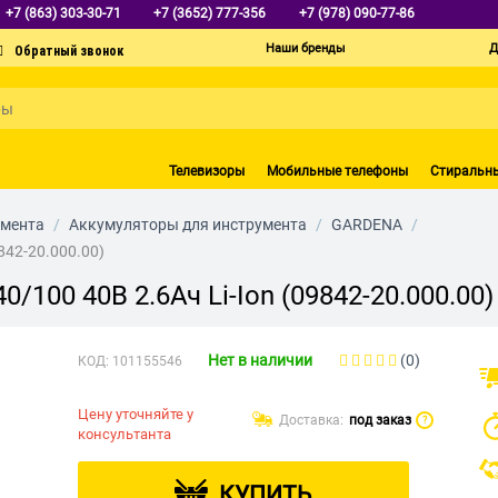
+7 (863) 303-30-71
+7 (3652) 777-356
+7 (978) 090-77-86
Наши бренды
Д
Телевизоры
Мобильные телефоны
Стиральн
умента
/
Аккумуляторы для инструмента
/
GARDENA
/
842-20.000.00)
/100 40В 2.6Ач Li-Ion (09842-20.000.00)
Нет в наличии
(0)
КОД:
101155546
Цену уточняйте у
Доставка:
под заказ
?
консультанта
КУПИТЬ