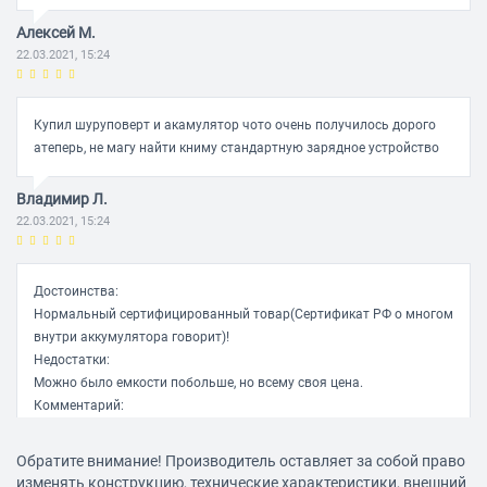
Алексей М.
22.03.2021, 15:24
Купил шуруповерт и акамулятор чото очень получилось дорого
атеперь, не магу найти книму стандартную зарядное устройство
Владимир Л.
22.03.2021, 15:24
Достоинства:
Нормальный сертифицированный товар(Сертификат РФ о многом
внутри аккумулятора говорит)!
Недостатки:
Можно было емкости побольше, но всему своя цена.
Комментарий:
Хорош в использовании,как пауер банк.
Обратите внимание! Производитель оставляет за собой право
Сергей Т.
изменять конструкцию, технические характеристики, внешний