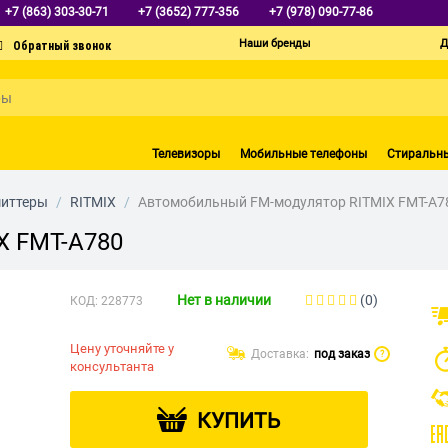
+7 (863) 303-30-71
+7 (3652) 777-356
+7 (978) 090-77-86
Наши бренды
Д
Телевизоры
Мобильные телефоны
Стиральн
миттеры
/
RITMIX
/
Автомобильный FM-модулятор RITMIX FMT-A7
X FMT-A780
Нет в наличии
(0)
КОД:
228773
Цену уточняйте у
Доставка:
под заказ
?
консультанта
КУПИТЬ