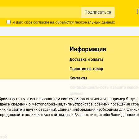
Подписаться
Я даю свое согласие на обработку
персональных данных
Информация
Доставка и оплата
Гарантия на товар
Контакты
Конфиденциальность и защита персо
данных
аботку (в т.ч. с использованием систем сбора статистики, например Яндекс.
Пользовательское соглашение
ресе, сведений о местоположении, типе устройства, времени посещения стран
иях на сайте и других сведений). Данная информация необходима для функци
, продолжайте пользоваться сайтом, если Вы не хотите, чтобы Ваши данные
ртой