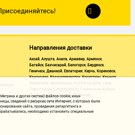
Присоединяйтесь!
Направления доставки
,
,
,
,
,
Аксай
Алушта
Анапа
Армавир
Армянск
,
,
,
,
Батайск
Бахчисарай
Белогорск
Бердянск
,
,
,
,
,
Геническ
Джанкой
Евпатория
Керчь
Кореновск
,
,
,
,
Краснодар
Красноперекопск
Кропоткин
Крымск
,
,
,
,
Мариуполь
Мелитополь
Ростов на Дону
Саки
нальных
,
,
,
Севастополь
Симферополь
Славянск-на-Кубани
,
,
,
,
Судак
Таганрог
Темрюк
Феодосия
Метрика и других систем) файлов cookie, иных
,
,
Черноморское
Щелкино
Ялта
ицы, сведений о ресурсах сети Интернет, с которых были
онирования сайта, проведения ретаргетинга и
 обрабатывались, необходимо установить специальные