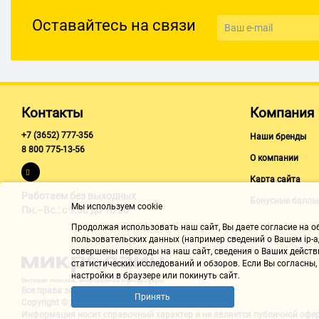
НЧ-динамик
Оставайтесь на связи
Размеры
170 мм
Материал диффузора
прорезиненная ткань
Контакты
Компания
Магнит
+7 (3652) 777-356
Наши бренды
ферритовый
8 800 775-13-56
О компании
Карта сайта
Другие динамики
Работаем без выходных
Бонусные баллы
Мы используем cookie
Пн.–Вс.: с 9:00 до 18:00
Материал ультра ВЧ-диффузора
Продолжая использовать наш cайт, Вы даете согласие на обр
пьезо
пользовательских данных (например сведений о Вашем ip-ад
совершены переходы на наш сайт, сведения о Ваших действ
статистических исследований и обзоров. Если Вы согласны
настройки в браузере или покинуть сайт.
Все права защищены "Микролайн"
Принять
Copyright © 2002-2026
Информация носит справочный характер и не является
публичной офе