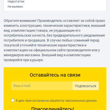
Недостатки:
Не выявил.
Комментарий:
Обратите внимание! Производитель оставляет за собой право
Сразу скажу, опыт эксплуатации 2 дня, по истечении месяца -
изменять конструкцию, технические характеристики, внешний
дополню отзыв (дополнил, см. ниже).
вид, комплектацию товара, не ухудшающие его
потребительских качеств, без предварительного уведомления
Установлены в передних дверях через проставочные кольца из
потребителя и продавцов. В случае любых сомнений перед
фанеры 8 мм.
покупкой уточняйте технические характеристики и
Усилитель отсутствует. Голова - Pioneer MVH-280FD (простая и
комплектацию на официальном сайте производителя или у
известная магнитола с повышенным номиналом - 38-42 ватт на
менеджеров магазина. Внешний вид и комплектацию
канал).
проверяйте при курьере.
ШВИ на данный момент отсутствует (жду тёплую погоду).
Комплектные твитеры с кроссоверами (в этой акустике кроссы
Оставайтесь на связи
работают только на них - на среднечастотники фильтра в них нет,
только индукционная катушка) не стал устанавливать, так как все
пишут о их чрезмерной резкости, чего я очень не люблю. Оставил
Подписаться
родные с завода - Макинтош. У них свой фильтр. Звучат мягко и,
на мой взгляд, приятно.
Среднечастотники поставил на замену из комплекта Pioneer TS-
Я даю свое согласие на обработку
персональных данных
G173Ci.
Присоединяйтесь!
Ожидал конечно большего. Но вполне возможно ещё