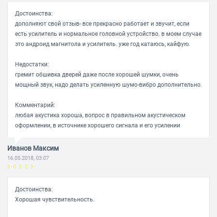
Конструкция
Достоинства:
поворотная
дополняют свой отзыв- все прекрасно работает и звучит, если
есть усилитель и нормальное головной устройство. в моем случае
это андроид магнитола и усилитель. уже год катаюсь, кайфую.
НЧ-динамик
Недостатки:
Размеры
гремит обшивка дверей даже после хорошей шумки, очень
165 мм
мощный звук, надо делать усиленную шумо-вибро дополнительно.
Комментарий:
любая акустика хороша, вопрос в правильном акустическом
оформлении, в источнике хорошего сигнала и его усилении
Иванов Максим
16.05.2018, 03:07
Достоинства:
Хорошая чувствительность.