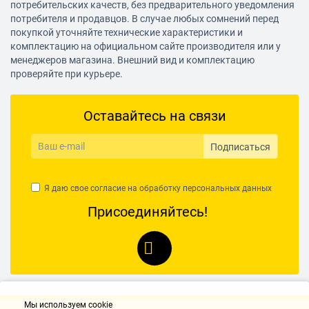
потребительских качеств, без предварительного уведомления
быстрозажимной
потребителя и продавцов. В случае любых сомнений перед
покупкой уточняйте технические характеристики и
Крепление патрона
комплектацию на официальном сайте производителя или у
несъемный
менеджеров магазина. Внешний вид и комплектацию
проверяйте при курьере.
Блокировка шпинделя
да
Оставайтесь на связи
Размер зажимаемой оснастки
0.8-10 мм
Подписаться
Число скоростей
2
Я даю свое согласие на обработку
персональных данных
Присоединяйтесь!
Частота вращения шпинделя
0-500/2000 об/мин
Max частота вращения шпинделя
2000 об/мин
Универсальный аккумулятор
Мы используем cookie