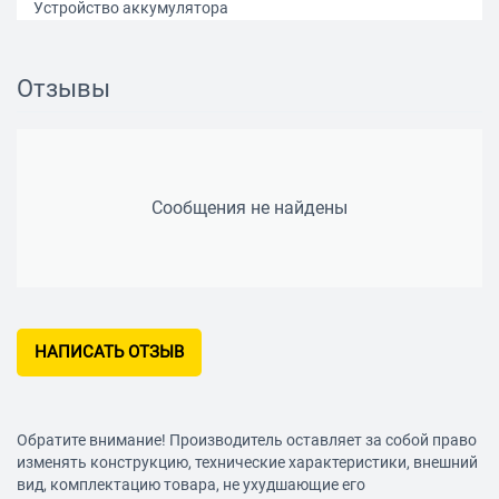
Устройство аккумулятора
слайдер
Количество аккумуляторов в комплекте
Отзывы
2
Наличие удара
нет
Сообщения не найдены
Ленточные (магазинные)
нет
Наличие реверса
да
НАПИСАТЬ ОТЗЫВ
Наличие подсветки
да
Тормоз двигателя
Обратите внимание! Производитель оставляет за собой право
есть
изменять конструкцию, технические характеристики, внешний
вид, комплектацию товара, не ухудшающие его
Тип патрона