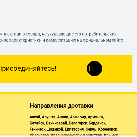
омплектацию товара, не ухудшающие его потребительских
еские характеристики и комплектацию на официальном сайте
Присоединяйтесь!
Направления доставки
,
,
,
,
,
Аксай
Алушта
Анапа
Армавир
Армянск
,
,
,
,
Батайск
Бахчисарай
Белогорск
Бердянск
,
,
,
,
,
Геническ
Джанкой
Евпатория
Керчь
Кореновск
,
,
,
,
Краснодар
Красноперекопск
Кропоткин
Крымск