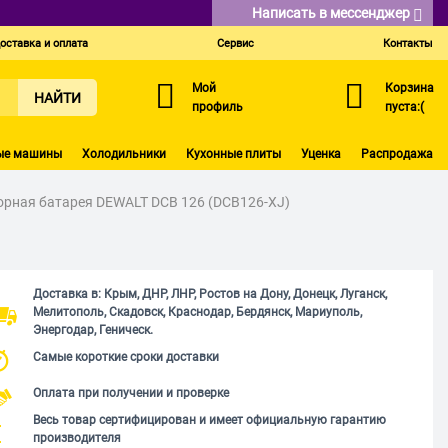
Написать в мессенджер
оставка и оплата
Сервис
Контакты
Мой
Корзина
НАЙТИ
профиль
пуста:(
ые машины
Холодильники
Кухонные плиты
Уценка
Распродажа
рная батарея DEWALT DCB 126 (DCB126-XJ)
Доставка в: Крым, ДНР, ЛНР, Ростов на Дону, Донецк, Луганск,
Мелитополь, Скадовск, Краснодар, Бердянск, Мариуполь,
Энергодар, Геническ.
Самые короткие сроки доставки
Оплата при получении и проверке
Весь товар сертифицирован и имеет официальную гарантию
производителя