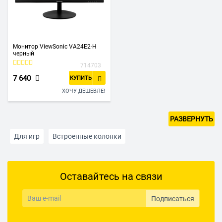
Монитор ViewSonic VA24E2-H
черный
714703
7 640
КУПИТЬ
ХОЧУ ДЕШЕВЛЕ!
РАЗВЕРНУТЬ
Для игр
Встроенные колонки
Небольшой размер экрана
Большая диагональ экрана
Оставайтесь на связи
Широкоформатные
До 10000 рублей
До 20000 рублей
OLED монитор
IPS монитор
5К
Подписаться
C DVI
С USB
С DisplayPort
Матовый экран