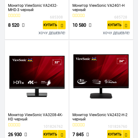
Монитор ViewSonic VA2432-
Монитор ViewSonic VA24G1-H
MHD-3 черный
черный
685308
685728
8 520
10 580
КУПИТЬ
КУПИТЬ
ХОЧУ ДЕШЕВЛЕ!
ХОЧУ ДЕШЕВЛЕ!
Монитор ViewSonic VA3208-4K-
Монитор ViewSonic VA2432-H-2
HD черный
черный
101826762
101826760
26 930
7 845
КУПИТЬ
КУПИТЬ