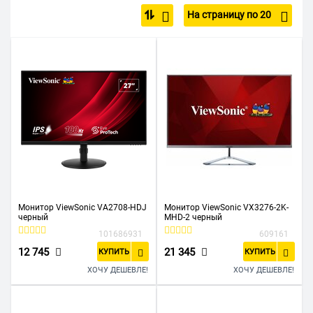
Недорогие
С динамиками
Маленький
Большие
На страницу по 20
4К
2K
Full HD
С HDMI
С VGA
Монитор ViewSonic VA2708-HDJ
Монитор ViewSonic VX3276-2K-
черный
MHD-2 черный
101686931
609161
12 745
21 345
КУПИТЬ
КУПИТЬ
ХОЧУ ДЕШЕВЛЕ!
ХОЧУ ДЕШЕВЛЕ!