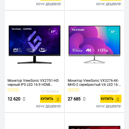
ХОЧУ ДЕШЕВЛЕ!
ХОЧУ ДЕШЕВЛЕ!
Монитор ViewSonic VX27G1-HD
Монитор ViewSonic VX3276-4K-
черный IPS LED 16:9 HDMI
MHD-2 серебристый VA LED 16:9
матовая 300cd 178гр/178гр
HDMI M/M матовая 350cd
101865866
101865867
1920x1080 180Hz DP FHD 3.5кг
178гр/178гр 3840x2160 60Hz DP
4K 6.9кг
12 620
27 685
КУПИТЬ
КУПИТЬ
ХОЧУ ДЕШЕВЛЕ!
ХОЧУ ДЕШЕВЛЕ!