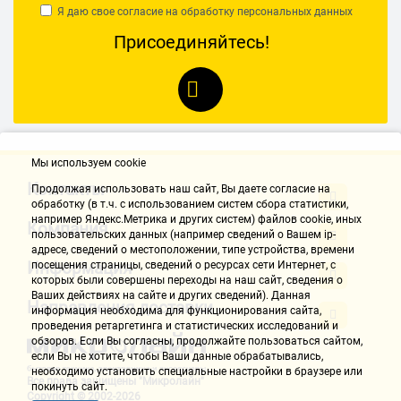
Я даю свое согласие на обработку
персональных данных
Глянцевый экран
Для художника и дизайнера
Присоединяйтесь!
Для XBox и PS5
19"
22"
24"
27"
28"
60 Гц
75 Гц
120 Гц
144 Гц
165 Гц
175Гц
240 Гц
360гц
MSI
HP
HIPER
AOC
Acer
Мы используем cookie
Контакты
Продолжая использовать наш cайт, Вы даете согласие на
обработку (в т.ч. с использованием систем сбора статистики,
например Яндекс.Метрика и других систем) файлов cookie, иных
Компания
пользовательских данных (например сведений о Вашем ip-
адресе, сведений о местоположении, типе устройства, времени
Информация
посещения страницы, сведений о ресурсах сети Интернет, с
которых были совершены переходы на наш сайт, сведения о
Ваших действиях на сайте и других сведений). Данная
Направления доставки
информация необходима для функционирования сайта,
проведения ретаргетинга и статистических исследований и
обзоров. Если Вы согласны, продолжайте пользоваться сайтом,
если Вы не хотите, чтобы Ваши данные обрабатывались,
необходимо установить специальные настройки в браузере или
Все права защищены "Микролайн"
покинуть сайт.
Copyright © 2002-2026