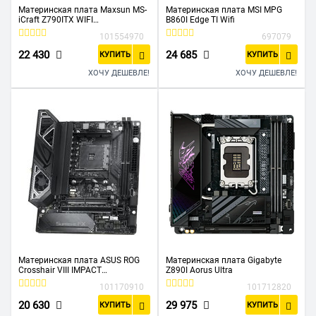
Материнская плата Maxsun MS-
Материнская плата MSI MPG
iCraft Z790ITX WIFI
B860I Edge TI Wifi
(6940709698938)
101554970
697079
22 430
24 685
КУПИТЬ
КУПИТЬ
ХОЧУ ДЕШЕВЛЕ!
ХОЧУ ДЕШЕВЛЕ!
Материнская плата ASUS ROG
Материнская плата Gigabyte
Crosshair VIII IMPACT
Z890I Aorus Ultra
/ROG,AM4,X570,USB3.2,M.2,MB
101170910
101712820
20 630
29 975
КУПИТЬ
КУПИТЬ