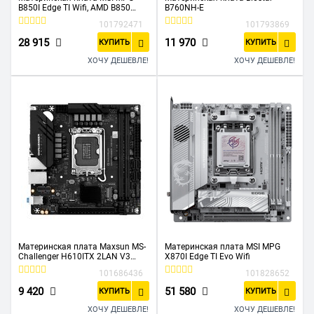
B850I Edge TI Wifi, AMD B850
B760NH-E
SAM5 MITX
101792471
101793869
28 915
11 970
КУПИТЬ
КУПИТЬ
ХОЧУ ДЕШЕВЛЕ!
ХОЧУ ДЕШЕВЛЕ!
Материнская плата Maxsun MS-
Материнская плата MSI MPG
Challenger H610ITX 2LAN V3
X870I Edge TI Evo Wifi
(6940709698761)
101686436
101828652
9 420
51 580
КУПИТЬ
КУПИТЬ
ХОЧУ ДЕШЕВЛЕ!
ХОЧУ ДЕШЕВЛЕ!