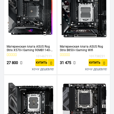
Материнская плата ASUS Rog
Материнская плата ASUS Rog
Strix X570-I Gaming 90MB1140-
Strix B850-I Gaming Wifi
MVAAY0
101467111
101738231
27 800
31 475
КУПИТЬ
КУПИТЬ
ХОЧУ ДЕШЕВЛЕ!
ХОЧУ ДЕШЕВЛЕ!