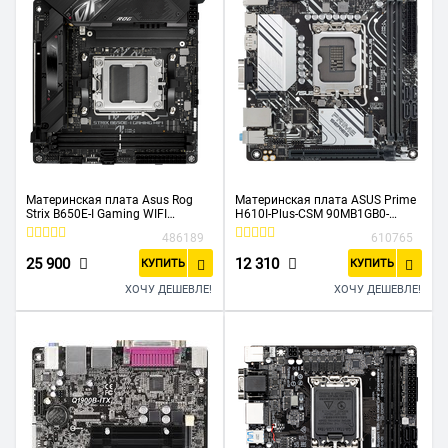
Материнская плата Asus Rog
Материнская плата ASUS Prime
Strix B650E-I Gaming WIFI
H610I-Plus-CSM 90MB1GB0-
90MB1BI0-M0EAY0
M0EAYC
486189
610765
25 900
12 310
КУПИТЬ
КУПИТЬ
ХОЧУ ДЕШЕВЛЕ!
ХОЧУ ДЕШЕВЛЕ!