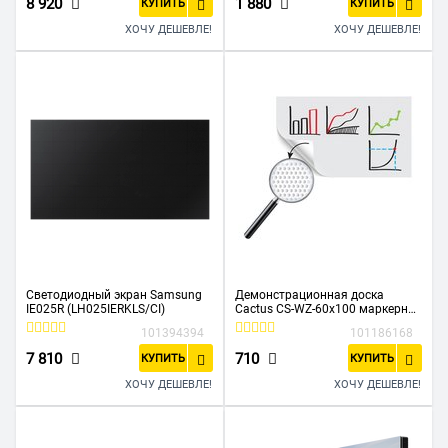
8 920
1 880
КУПИТЬ
КУПИТЬ
ХОЧУ ДЕШЕВЛЕ!
ХОЧУ ДЕШЕВЛЕ!
Светодиодный экран Samsung
Демонстрационная доска
IE025R (LH025IERKLS/CI)
Cactus CS-WZ-60x100 маркерная
лак 60x100см белый
101394394
101186168
7 810
710
КУПИТЬ
КУПИТЬ
ХОЧУ ДЕШЕВЛЕ!
ХОЧУ ДЕШЕВЛЕ!