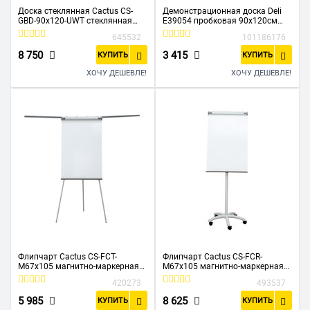
Доска стеклянная Cactus CS-
Демонстрационная доска Deli
GBD-90x120-UWT стеклянная
E39054 пробковая 90x120см
ультра белый 90x120см стекло
алюм рама
645532
101186176
8 750
3 415
КУПИТЬ
КУПИТЬ
ХОЧУ ДЕШЕВЛЕ!
ХОЧУ ДЕШЕВЛЕ!
Флипчарт Cactus CS-FCT-
Флипчарт Cactus CS-FCR-
M67x105 магнитно-маркерная
M67x105 магнитно-маркерная
меламиновая 67x105см на
меламиновая 67x105см на
420273
493537
треноге
роликах
5 985
8 625
КУПИТЬ
КУПИТЬ