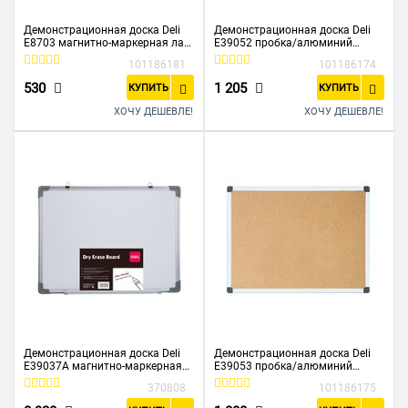
Демонстрационная доска Deli
Демонстрационная доска Deli
E8703 магнитно-маркерная лак
E39052 пробка/алюминий
20.6x30.3см белый маркер/
пробковая 45x60см алюм рама
101186181
101186174
стиратель
коричневый
530
1 205
КУПИТЬ
КУПИТЬ
ХОЧУ ДЕШЕВЛЕ!
ХОЧУ ДЕШЕВЛЕ!
Демонстрационная доска Deli
Демонстрационная доска Deli
E39037A магнитно-маркерная
E39053 пробка/алюминий
лак 120x180см алюм рама
пробковая 60x90см алюм рама
370808
101186175
белый
коричневый