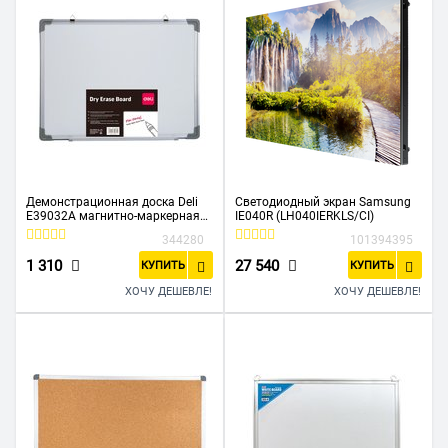
Демонстрационная доска Deli
Светодиодный экран Samsung
E39032A магнитно-маркерная
IE040R (LH040IERKLS/CI)
лак 60x45см белый
344280
101394395
1 310
27 540
КУПИТЬ
КУПИТЬ
ХОЧУ ДЕШЕВЛЕ!
ХОЧУ ДЕШЕВЛЕ!