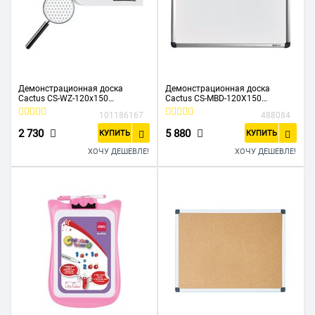
Демонстрационная доска
Демонстрационная доска
Cactus CS-WZ-120x150
Cactus CS-MBD-120X150
маркерная лак 120x150см
магнитно-маркерная лак белый
101186167
488084
белый
120x150см алюминиевая рама
2 730
5 880
КУПИТЬ
КУПИТЬ
ХОЧУ ДЕШЕВЛЕ!
ХОЧУ ДЕШЕВЛЕ!