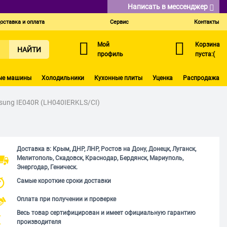
Написать в мессенджер
оставка и оплата
Сервис
Контакты
Мой
Корзина
НАЙТИ
профиль
пуста:(
ые машины
Холодильники
Кухонные плиты
Уценка
Распродажа
ung IE040R (LH040IERKLS/CI)
Доставка в: Крым, ДНР, ЛНР, Ростов на Дону, Донецк, Луганск,
Мелитополь, Скадовск, Краснодар, Бердянск, Мариуполь,
Энергодар, Геническ.
Самые короткие сроки доставки
Оплата при получении и проверке
Весь товар сертифицирован и имеет официальную гарантию
производителя