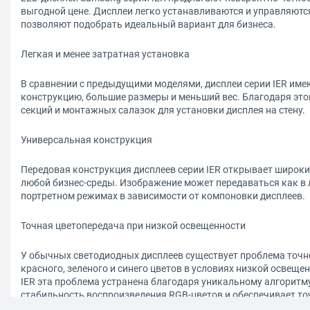
выгодной цене. Дисплеи легко устанавливаются и управляютс
позволяют подобрать идеальный вариант для бизнеса.
Легкая и менее затратная установка
В сравнении с предыдущими моделями, дисплеи серии IER им
конструкцию, большие размеры и меньший вес. Благодаря это
секций и монтажных салазок для установки дисплея на стену.
Универсальная конструкция
Передовая конструкция дисплеев серии IER открывает широк
любой бизнес-среды. Изображение может передаваться как в 
портретном режимах в зависимости от компоновки дисплеев.
Точная цветопередача при низкой освещенности
У обычных светодиодных дисплеев существует проблема точн
красного, зеленого и синего цветов в условиях низкой освещен
IER эта проблема устранена благодаря уникальному алгоритм
стабильность воспроизведения RGB-цветов и обеспечивает то
детализированную цветопередачу в слабо освещенных помещ