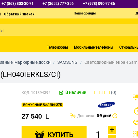
+7 (863) 303-30-71
+7 (3652) 777-356
+7 (978) 090-77-86
Наши бренды
Д
Телевизоры
Мобильные телефоны
Стиральн
ивные, маркерные доски
/
SAMSUNG
/
Светодиодный экран Sams
(LH040IERKLS/CI)
В наличии
(0)
КОД:
101394395
БОНУСНЫЕ БАЛЛЫ:
275
27 540
Доставка:
5-9 дней
?
+
КУПИТЬ