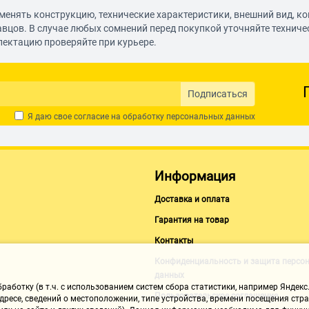
менять конструкцию, технические характеристики, внешний вид, к
авцов. В случае любых сомнений перед покупкой уточняйте технич
лектацию проверяйте при курьере.
 также надстройку с
етопередачи каждого
широкие возможности
Подписаться
Я даю свое согласие на обработку
персональных данных
гда проще благодаря
ражение в формате UHD на
Информация
ешних модулях, так что
Доставка и оплата
Гарантия на товар
Контакты
, планировать и
Конфиденциальность и защита персо
 совместимости с
данных
плея и решить
аботку (в т.ч. с использованием систем сбора статистики, например Яндекс.
аленному доступу.
Пользовательское соглашение
ресе, сведений о местоположении, типе устройства, времени посещения стран