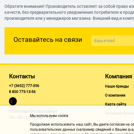
Обратите внимание! Производитель оставляет за собой право из
Отточенная калибровка
качеств, без предварительного уведомления потребителя и прод
производителя или у менеджеров магазина. Внешний вид и комп
Дисплеи серии IER проходят строгую заводскую калибровку, а
помощью зеркальной камеры для однородности яркости и цв
субпикселя. Оцените превосходную передачу изображения и 
Оставайтесь на связи
настройки контента благодаря решению LED Signage Manager.
Бесперебойная передача изображения в формате UHD
Передача захватывающего внимание контента стала как нико
совместимости с модулем S-Box. Модуль S-Box передает изоб
Контакты
Компания
несколько дисплеев серии IER без нужды в разветвителях и вн
работа с дисплеями становится быстрее и экономичнее.
+7 (3652) 777-356
Наши бренды
8 800 775-13-56
О компании
Управляйте контентом откуда угодно
Карта сайта
Пользователи дисплеев серии IER могут с легкостью создавать
Работаем без выходных
Бонусные баллы
размещать контент по всей сети цифровых вывесок благодаря
Мы используем cookie
Пн.–Вс.: с 9:00 до 18:00
платформой MagicINFO. Также можно изменить настройки дис
Продолжая использовать наш cайт, Вы даете согласие на обр
возникнувшие проблемы можно из любого места благодаря уд
пользовательских данных (например сведений о Вашем ip-ад