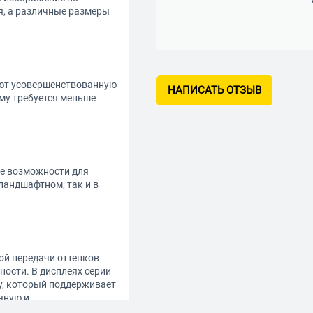
я, а различные размеры
еют усовершенствованную
НАПИСАТЬ ОТЗЫВ
му требуется меньше
ие возможности для
ландшафтном, так и в
ой передачи оттенков
ности. В дисплеях серии
у, который поддерживает
чную и
ениях.