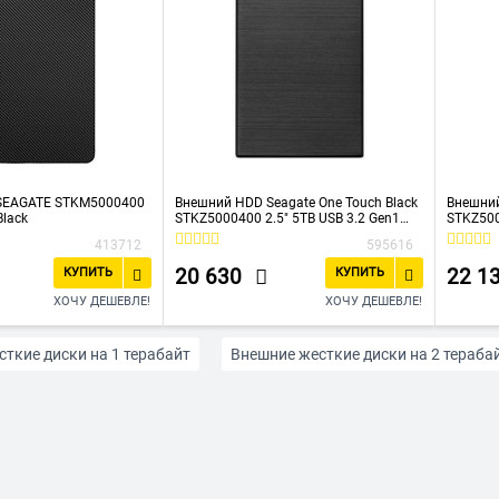
SEAGATE STKM5000400
Внешний HDD Seagate One Touch Black
Внешний
Black
STKZ5000400 2.5" 5TB USB 3.2 Gen1
STKZ500
Type-A
Type-A
413712
595616
20 630
22 1
КУПИТЬ
КУПИТЬ
ХОЧУ ДЕШЕВЛЕ!
ХОЧУ ДЕШЕВЛЕ!
ткие диски на 1 терабайт
Внешние жесткие диски на 2 тераба
сткие диски APACER
Внешние жесткие диски SEAGATE
Вне
сткие диски TRANSCEND
Внешние жесткие диски WESTERN DIG