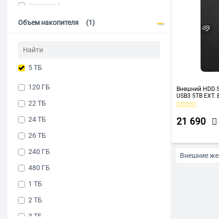
Transcend
WD
Объем накопителя
(1)
5 ТБ
120 ГБ
Внешний HDD 
USB3 5TB EXT. 
22 ТБ
24 ТБ
21 690
26 ТБ
240 ГБ
Внешние жес
480 ГБ
Внешние же
1 ТБ
2 ТБ
Внешние же
3 ТБ