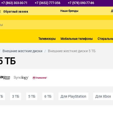
+7 (863) 303-30-71
+7 (3652) 777-356
+7 (978) 090-77-86
Наши бренды
Д
Телевизоры
Мобильные телефоны
Стиральн
/
Внешние жесткие диски
/
Внешние жесткие диски 5 ТБ
5 ТБ
ТБ
3 ТБ
5 ТБ
6 ТБ
Для PlayStation
Для Xbox