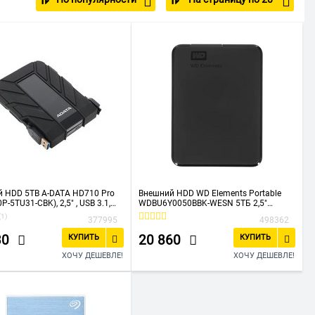
 HDD 5TB A-DATA HD710 Pro
Внешний HDD WD Elements Portable
-5TU31-CBK), 2,5" , USB 3.1,
WDBU6Y0050BBK-WESN 5ТБ 2,5"
5400RPM USB 3.0 Black
(1)
377995
498362
30
20 860
КУПИТЬ
КУПИТЬ
ХОЧУ ДЕШЕВЛЕ!
ХОЧУ ДЕШЕВЛЕ!