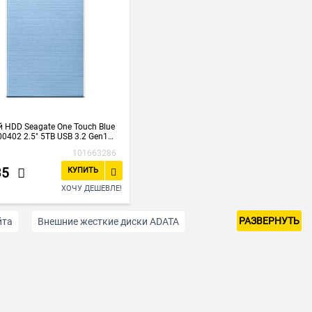
 HDD Seagate One Touch Blue
0402 2.5" 5TB USB 3.2 Gen1
101663286
35
КУПИТЬ
ХОЧУ ДЕШЕВЛЕ!
РАЗВЕРНУТЬ
йта
Внешние жесткие диски ADATA
шние жесткие диски TOSHIBA
ITAL