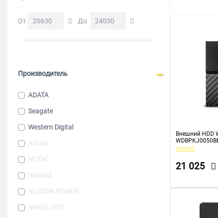
От
До
Производитель
ADATA
Seagate
Western Digital
Внешний HDD WD
WDBPKJ0050BB
A-Data
2.5" черный
NETAC
21 025
SanDisk
SILICON POWER
SYNOLOGY