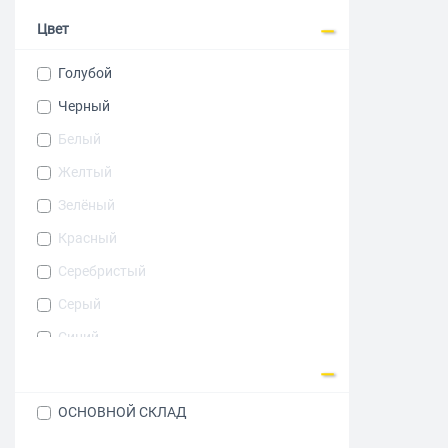
4 ТБ
Цвет
6 ТБ
Голубой
8 ТБ
Черный
10 ТБ
Белый
12 ТБ
Желтый
14 ТБ
Зелёный
16 ТБ
Красный
18 ТБ
Серебристый
20 ТБ
Серый
Синий
Фиолетовый
ОСНОВНОЙ СКЛАД