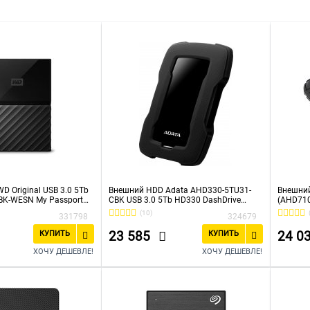
 Original USB 3.0 5Tb
Внешний HDD Adata AHD330-5TU31-
Внешний
K-WESN My Passport
CBK USB 3.0 5Tb HD330 DashDrive
(AHD710P
Durable 2.5" черный
черный
(10)
331798
324679
23 585
24 0
КУПИТЬ
КУПИТЬ
ХОЧУ ДЕШЕВЛЕ!
ХОЧУ ДЕШЕВЛЕ!