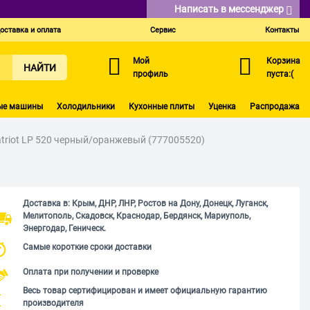
Написать в мессенджер
оставка и оплата
Сервис
Контакты
Мой
Корзина
НАЙТИ
профиль
пуста:(
ые машины
Холодильники
Кухонные плиты
Уценка
Распродажа
triot LP 520 черный/оранжевый (777005520)
Доставка в: Крым, ДНР, ЛНР, Ростов на Дону, Донецк, Луганск,
Мелитополь, Скадовск, Краснодар, Бердянск, Мариуполь,
Энергодар, Геническ.
Самые короткие сроки доставки
Оплата при получении и проверке
Весь товар сертифицирован и имеет официальную гарантию
производителя