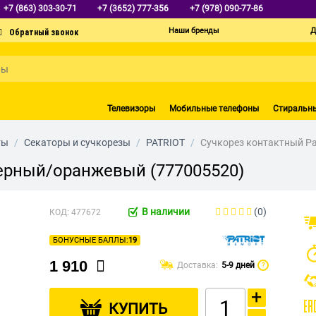
+7 (863) 303-30-71
+7 (3652) 777-356
+7 (978) 090-77-86
Наши бренды
Д
Телевизоры
Мобильные телефоны
Стиральн
ты
/
Секаторы и сучкорезы
/
PATRIOT
/
Сучкорез контактный Pa
черный/оранжевый (777005520)
В наличии
(0)
КОД:
477672
БОНУСНЫЕ БАЛЛЫ:
19
1 910
Доставка:
5-9 дней
?
+
КУПИТЬ