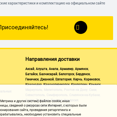
еские характеристики и комплектацию на официальном сайте
Присоединяйтесь!
Направления доставки
,
,
,
,
,
Аксай
Алушта
Анапа
Армавир
Армянск
,
,
,
,
Батайск
Бахчисарай
Белогорск
Бердянск
,
,
,
,
,
Геническ
Джанкой
Евпатория
Керчь
Кореновск
,
,
,
,
Краснодар
Красноперекопск
Кропоткин
Крымск
,
,
,
,
Мариуполь
Мелитополь
Ростов на Дону
Саки
нальных
,
,
,
Севастополь
Симферополь
Славянск-на-Кубани
,
,
,
,
Судак
Таганрог
Темрюк
Феодосия
Метрика и других систем) файлов cookie, иных
,
,
Черноморское
Щелкино
Ялта
ицы, сведений о ресурсах сети Интернет, с которых были
онирования сайта, проведения ретаргетинга и
 обрабатывались, необходимо установить специальные