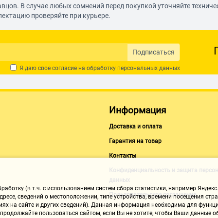
авцов. В случае любых сомнений перед покупкой уточняйте технич
лектацию проверяйте при курьере.
Подписаться
Я даю свое согласие на обработку
персональных данных
Информация
Доставка и оплата
Гарантия на товар
Контакты
Конфиденциальность и защита персо
данных
аботку (в т.ч. с использованием систем сбора статистики, например Яндекс.
Пользовательское соглашение
ресе, сведений о местоположении, типе устройства, времени посещения стран
иях на сайте и других сведений). Данная информация необходима для функци
, продолжайте пользоваться сайтом, если Вы не хотите, чтобы Ваши данные