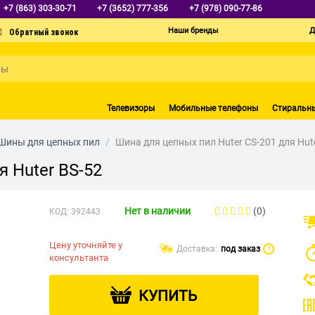
+7 (863) 303-30-71
+7 (3652) 777-356
+7 (978) 090-77-86
Наши бренды
Д
Телевизоры
Мобильные телефоны
Стиральн
Шины для цепных пил
/
Шина для цепных пил Huter CS-201 для Hut
я Huter BS-52
Нет в наличии
(0)
КОД:
392443
Цену уточняйте у
Доставка:
под заказ
?
консультанта
КУПИТЬ