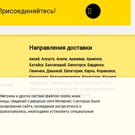
Присоединяйтесь!
Направления доставки
,
,
,
,
,
Аксай
Алушта
Анапа
Армавир
Армянск
,
,
,
,
Батайск
Бахчисарай
Белогорск
Бердянск
,
,
,
,
,
Геническ
Джанкой
Евпатория
Керчь
Кореновск
,
,
,
,
Краснодар
Красноперекопск
Кропоткин
Крымск
,
,
,
,
Мариуполь
Мелитополь
Ростов на Дону
Саки
нальных
,
,
,
Севастополь
Симферополь
Славянск-на-Кубани
,
,
,
,
Судак
Таганрог
Темрюк
Феодосия
Метрика и других систем) файлов cookie, иных
,
,
Черноморское
Щелкино
Ялта
ицы, сведений о ресурсах сети Интернет, с которых были
онирования сайта, проведения ретаргетинга и
 обрабатывались, необходимо установить специальные