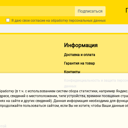
Подписаться
Я даю свое согласие на обработку
персональных данных
Информация
Доставка и оплата
Гарантия на товар
Контакты
Конфиденциальность и защита персо
данных
аботку (в т.ч. с использованием систем сбора статистики, например Яндекс.
Пользовательское соглашение
ресе, сведений о местоположении, типе устройства, времени посещения стран
иях на сайте и других сведений). Данная информация необходима для функци
, продолжайте пользоваться сайтом, если Вы не хотите, чтобы Ваши данные
ртой