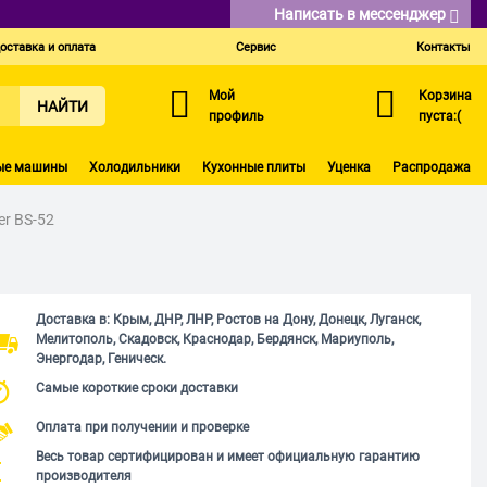
Написать в мессенджер
оставка и оплата
Сервис
Контакты
Мой
Корзина
НАЙТИ
профиль
пуста:(
ые машины
Холодильники
Кухонные плиты
Уценка
Распродажа
er BS-52
Доставка в: Крым, ДНР, ЛНР, Ростов на Дону, Донецк, Луганск,
Мелитополь, Скадовск, Краснодар, Бердянск, Мариуполь,
Энергодар, Геническ.
Самые короткие сроки доставки
Оплата при получении и проверке
Весь товар сертифицирован и имеет официальную гарантию
производителя