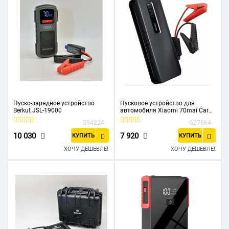
Пуско-зарядное устройство
Пусковое устройство для
Berkut JSL-19000
автомобиля Xiaomi 70mai Car
Emergency Start Power MAX
594224
627664
Standard серый
10 030
7 920
КУПИТЬ
КУПИТЬ
ХОЧУ ДЕШЕВЛЕ!
ХОЧУ ДЕШЕВЛЕ!