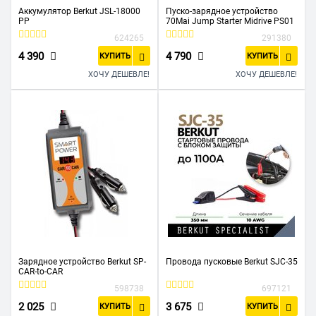
Аккумулятор Berkut JSL-18000
Пуско-зарядное устройство
PP
70Mai Jump Starter Midrive PS01
624265
291380
4 390
4 790
КУПИТЬ
КУПИТЬ
ХОЧУ ДЕШЕВЛЕ!
ХОЧУ ДЕШЕВЛЕ!
Зарядное устройство Berkut SP-
Провода пусковые Berkut SJC-35
CAR-to-CAR
598738
697121
2 025
3 675
КУПИТЬ
КУПИТЬ