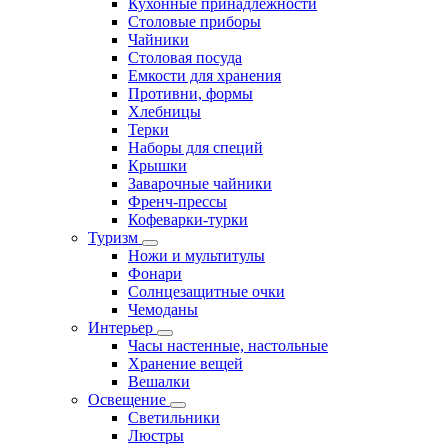
Кухонные принадлежности
Столовые приборы
Чайники
Столовая посуда
Емкости для хранения
Противни, формы
Хлебницы
Терки
Наборы для специй
Крышки
Заварочные чайники
Френч-прессы
Кофеварки-турки
Туризм
Ножи и мультитулы
Фонари
Солнцезащитные очки
Чемоданы
Интерьер
Часы настенные, настольные
Хранение вещей
Вешалки
Освещение
Светильники
Люстры