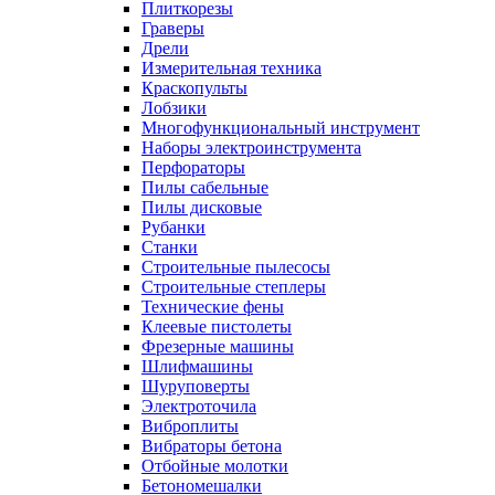
Плиткорезы
Граверы
Дрели
Измерительная техника
Краскопульты
Лобзики
Многофункциональный инструмент
Наборы электроинструмента
Перфораторы
Пилы сабельные
Пилы дисковые
Рубанки
Станки
Строительные пылесосы
Строительные степлеры
Технические фены
Клеевые пистолеты
Фрезерные машины
Шлифмашины
Шуруповерты
Электроточила
Виброплиты
Вибраторы бетона
Отбойные молотки
Бетономешалки