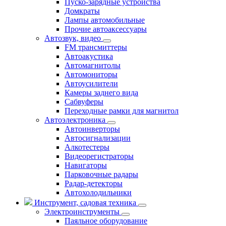
Пуско-зарядные устройства
Домкраты
Лампы автомобильные
Прочие автоаксессуары
Автозвук, видео
FM трансмиттеры
Автоакустика
Автомагнитолы
Автомониторы
Автоусилители
Камеры заднего вида
Сабвуферы
Переходные рамки для магнитол
Автоэлектроника
Автоинверторы
Автосигнализации
Алкотестеры
Видеорегистраторы
Навигаторы
Парковочные радары
Радар-детекторы
Автохолодильники
Инструмент, садовая техника
Электроинструменты
Паяльное оборудование