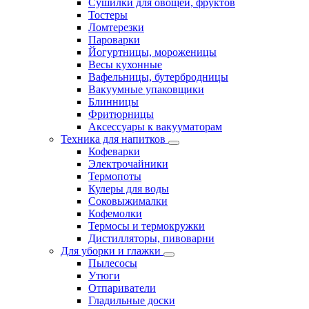
Сушилки для овощей, фруктов
Тостеры
Ломтерезки
Пароварки
Йогуртницы, мороженицы
Весы кухонные
Вафельницы, бутербродницы
Вакуумные упаковщики
Блинницы
Фритюрницы
Аксессуары к вакууматорам
Техника для напитков
Кофеварки
Электрочайники
Термопоты
Кулеры для воды
Соковыжималки
Кофемолки
Термосы и термокружки
Дистилляторы, пивоварни
Для уборки и глажки
Пылесосы
Утюги
Отпариватели
Гладильные доски