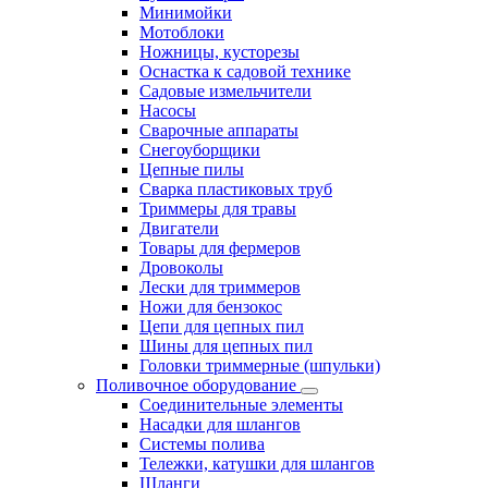
Минимойки
Мотоблоки
Ножницы, кусторезы
Оснастка к садовой технике
Садовые измельчители
Насосы
Сварочные аппараты
Снегоуборщики
Цепные пилы
Сварка пластиковых труб
Триммеры для травы
Двигатели
Товары для фермеров
Дровоколы
Лески для триммеров
Ножи для бензокос
Цепи для цепных пил
Шины для цепных пил
Головки триммерные (шпульки)
Поливочное оборудование
Cоединительные элементы
Насадки для шлангов
Системы полива
Тележки, катушки для шлангов
Шланги