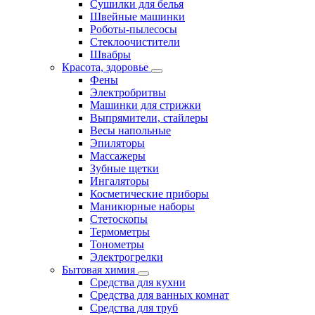
Сушилки для белья
Швейные машинки
Роботы-пылесосы
Стеклоочистители
Швабры
Красота, здоровье
Фены
Электробритвы
Машинки для стрижки
Выпрямители, стайлеры
Весы напольные
Эпиляторы
Массажеры
Зубные щетки
Ингаляторы
Косметические приборы
Маникюрные наборы
Стетоскопы
Термометры
Тонометры
Электрогрелки
Бытовая химия
Средства для кухни
Средства для ванных комнат
Средства для труб