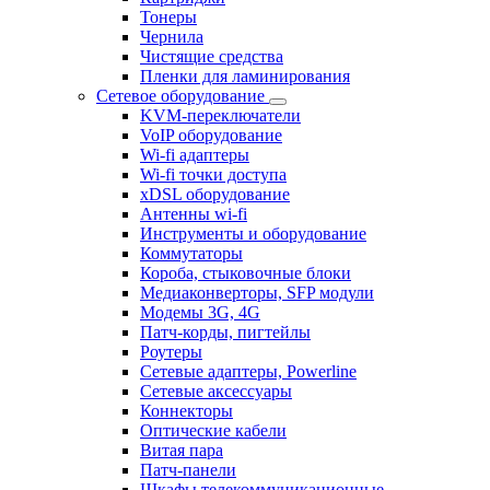
Тонеры
Чернила
Чистящие средства
Пленки для ламинирования
Сетевое оборудование
KVM-переключатели
VoIP оборудование
Wi-fi адаптеры
Wi-fi точки доступа
xDSL оборудование
Антенны wi-fi
Инструменты и оборудование
Коммутаторы
Короба, стыковочные блоки
Медиаконверторы, SFP модули
Модемы 3G, 4G
Патч-корды, пигтейлы
Роутеры
Сетевые адаптеры, Powerline
Сетевые аксессуары
Коннекторы
Оптические кабели
Витая пара
Патч-панели
Шкафы телекоммуникационные