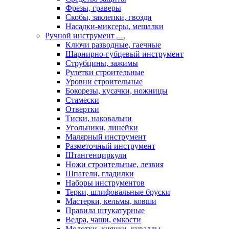
Фрезы, граверы
Скобы, заклепки, гвозди
Насадки-миксеры, мешалки
Ручной инструмент
Ключи разводные, гаечные
Шарнирно-губцевый инструмент
Струбцины, зажимы
Рулетки строительные
Уровни строительные
Бокорезы, кусачки, ножницы
Стамески
Отвертки
Тиски, наковальни
Угольники, линейки
Малярный инструмент
Разметочный инструмент
Штангенциркули
Ножи строительные, лезвия
Шпатели, гладилки
Наборы инструментов
Терки, шлифовальные бруски
Мастерки, кельмы, ковши
Правила штукатурные
Ведра, чаши, емкости
Молотки, киянки, кувалды