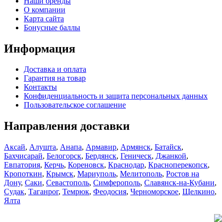
Наши бренды
О компании
Карта сайта
Бонусные баллы
Информация
Доставка и оплата
Гарантия на товар
Контакты
Конфиденциальность и защита персональных данных
Пользовательское соглашение
Направления доставки
Аксай
,
Алушта
,
Анапа
,
Армавир
,
Армянск
,
Батайск
,
Бахчисарай
,
Белогорск
,
Бердянск
,
Геническ
,
Джанкой
,
Евпатория
,
Керчь
,
Кореновск
,
Краснодар
,
Красноперекопск
,
Кропоткин
,
Крымск
,
Мариуполь
,
Мелитополь
,
Ростов на
Дону
,
Саки
,
Севастополь
,
Симферополь
,
Славянск-на-Кубани
,
Судак
,
Таганрог
,
Темрюк
,
Феодосия
,
Черноморское
,
Щелкино
,
Ялта