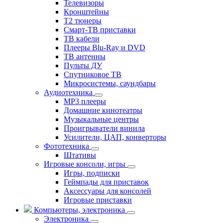
Телевизоры
Кронштейны
T2 тюнеры
Смарт-ТВ приставки
ТВ кабели
Плееры Blu-Ray и DVD
ТВ антенны
Пульты ДУ
Спутниковое ТВ
Микросистемы, саундбары
Аудиотехника
MP3 плееры
Домашние кинотеатры
Музыкальные центры
Проигрыватели винила
Усилители, ЦАП, конверторы
Фототехника
Штативы
Игровые консоли, игры
Игры, подписки
Геймпады для приставок
Аксессуары для консолей
Игровые приставки
Компьютеры, электроника
Электроника