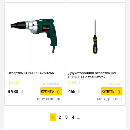
Отвертка KLPRO KLAV60266
Двухсторонняя отвертка Deli
DL626011 с трещеткой
PH2+SL6x180мм 6/PH2x180мм,
101596088
542894
материал биты: Cr-V ,бщая
длина: 180-230мм, диаметр
3 930
455
КУПИТЬ
КУПИТЬ
хвостовика: 6,3мм
ХОЧУ ДЕШЕВЛЕ!
ХОЧУ ДЕШЕВЛЕ!
1
2
3
4
...