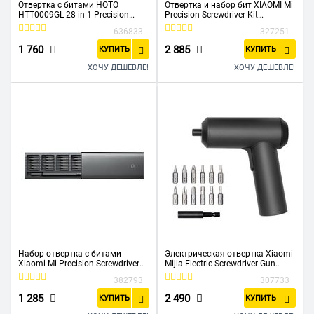
Отвертка с битами HOTO
Отвертка и набор бит XIAOMI Mi
HTT0009GL 28-in-1 Precision
Precision Screwdriver Kit
Screwdriver Set
BHR4680GL EU
636833
327251
1 760
2 885
КУПИТЬ
КУПИТЬ
ХОЧУ ДЕШЕВЛЕ!
ХОЧУ ДЕШЕВЛЕ!
Набор отвертка с битами
Электрическая отвертка Xiaomi
Xiaomi Mi Precision Screwdriver
Mijia Electric Screwdriver Gun
Kit MJJXLSD002QW (25
(MJDDLSD001QW) черный
382793
307733
предметов)
1 285
2 490
КУПИТЬ
КУПИТЬ