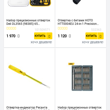
Набор прецизионных отверток
Отвертка с битами HOTO
Deli DL3565 (98385) 65
HTT0004EU 24-in-1 Precision
предметов
Screwdriver Red
101509571
532363
1 970
1 120
КУПИТЬ
КУПИТЬ
ХОЧУ ДЕШЕВЛЕ!
ХОЧУ ДЕШЕВЛЕ!
Отвертка-индикатор Ресанта
Набор прецизионных отверток