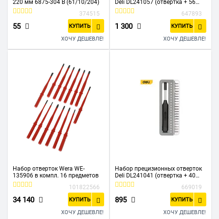
220 мм 6875-304 В (61/10/204)
Deli DL241057 (отвертка + 56
бит)
374515
647893
55
1 300
КУПИТЬ
КУПИТЬ
ХОЧУ ДЕШЕВЛЕ!
ХОЧУ ДЕШЕВЛЕ!
Набор отверток Wera WE-
Набор прецизионных отверток
135906 в компл. 16 предметов
Deli DL241041 (отвертка + 40
бит)
101822566
669019
34 140
895
КУПИТЬ
КУПИТЬ
ХОЧУ ДЕШЕВЛЕ!
ХОЧУ ДЕШЕВЛЕ!