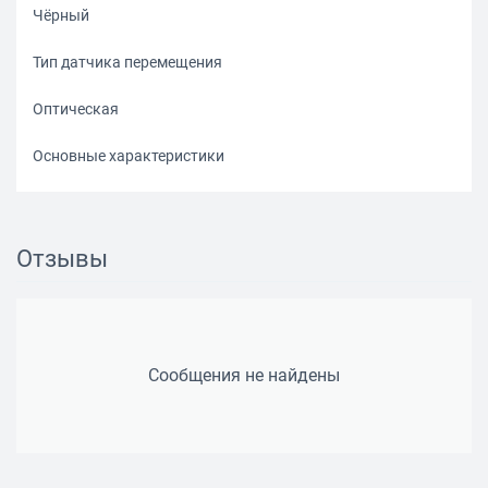
Чёрный
Тип датчика перемещения
Оптическая
Основные характеристики
Разрешение сенсора (макс. dpi)
3200
Отзывы
Тип мыши
Проводная
Сообщения не найдены
Компактная
Нет
Скорость, разрешение