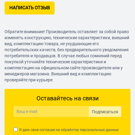
НАПИСАТЬ ОТЗЫВ
Удобство использования
Для правой руки
Обратите внимание! Производитель оставляет за собой право
Наличие подставки
изменять конструкцию, технические характеристики, внешний
вид, комплектацию товара, не ухудшающие его
потребительских качеств, без предварительного уведомления
Нет
потребителя и продавцов. В случае любых сомнений перед
покупкой уточняйте технические характеристики и
Скорость
комплектацию на официальном сайте производителя или у
менеджеров магазина. Внешний вид и комплектацию
30 дюйм/с
проверяйте при курьере.
Интерфейс подключения
Оставайтесь на связи
USB
Подписаться
Конструктивные особенности мыши
Комплект поставки
Я даю свое согласие на обработку
персональных данных