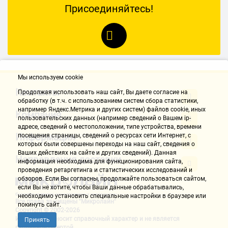
Присоединяйтесь!
Проводная игровая мышь Defender Venom GM-640L
Питание
По кабелю
Особенности корпуса
Мы используем cookie
Контакты
Продолжая использовать наш cайт, Вы даете согласие на
Количество кнопок (шт)
обработку (в т.ч. с использованием систем сбора статистики,
например Яндекс.Метрика и других систем) файлов cookie, иных
Компания
пользовательских данных (например сведений о Вашем ip-
8
адресе, сведений о местоположении, типе устройства, времени
Информация
посещения страницы, сведений о ресурсах сети Интернет, с
Колесо прокрутки
которых были совершены переходы на наш сайт, сведения о
Ваших действиях на сайте и других сведений). Данная
Направления доставки
информация необходима для функционирования сайта,
Есть
проведения ретаргетинга и статистических исследований и
обзоров. Если Вы согласны, продолжайте пользоваться сайтом,
Индикаторы
если Вы не хотите, чтобы Ваши данные обрабатывались,
необходимо установить специальные настройки в браузере или
Все права защищены "Микролайн"
покинуть сайт.
Нет
Copyright © 2002-2026
Информация носит справочный характер и не является
Принять
публичной офертой